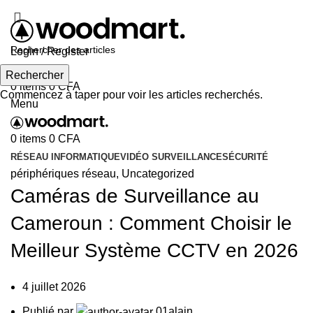
ADD ANYTHING HERE OR JUST REMOVE IT…
Login / Register
Rechercher
Rechercher
0
items
0
CFA
Commencez à taper pour voir les articles recherchés.
Menu
0
items
0
CFA
RÉSEAU INFORMATIQUE
VIDÉO SURVEILLANCE
SÉCURITÉ
périphériques réseau
,
Uncategorized
Caméras de Surveillance au
Cameroun : Comment Choisir le
Meilleur Système CCTV en 2026
4 juillet 2026
Publié par
01alain