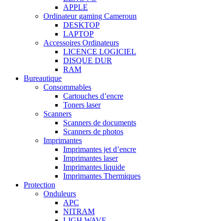
APPLE
Ordinateur gaming Cameroun
DESKTOP
LAPTOP
Accessoires Ordinateurs
LICENCE LOGICIEL
DISQUE DUR
RAM
Bureautique
Consommables
Cartouches d’encre
Toners laser
Scanners
Scanners de documents
Scanners de photos
Imprimantes
Imprimantes jet d’encre
Imprimantes laser
Imprimantes liquide
Imprimantes Thermiques
Protection
Onduleurs
APC
NITRAM
LIGH WAVE