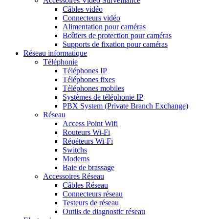
Accessoires Vidéo Surveillance
Câbles vidéo
Connecteurs vidéo
Alimentation pour caméras
Boîtiers de protection pour caméras
Supports de fixation pour caméras
Réseau informatique
Téléphonie
Téléphones IP
Téléphones fixes
Téléphones mobiles
Systèmes de téléphonie IP
PBX System (Private Branch Exchange)
Réseau
Access Point Wifi
Routeurs Wi-Fi
Répéteurs Wi-Fi
Switchs
Modems
Baie de brassage
Accessoires Réseau
Câbles Réseau
Connecteurs réseau
Testeurs de réseau
Outils de diagnostic réseau