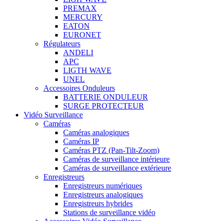
PREMAX
MERCURY
EATON
EURONET
Régulateurs
ANDELI
APC
LIGTH WAVE
UNEL
Accessoires Onduleurs
BATTERIE ONDULEUR
SURGE PROTECTEUR
Vidéo Surveillance
Caméras
Caméras analogiques
Caméras IP
Caméras PTZ (Pan-Tilt-Zoom)
Caméras de surveillance intérieure
Caméras de surveillance extérieure
Enregistreurs
Enregistreurs numériques
Enregistreurs analogiques
Enregistreurs hybrides
Stations de surveillance vidéo