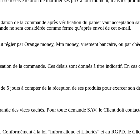
se réserve le droit de modifier ses prix à tout moment, mais les produit
dation de la commande après vérification du panier vaut acceptation sa
ommande ne sera considérée comme ferme qu’après envoi de cet e-mail.
t régler par Orange money, Mtn money, virement bancaire, ou par chèqu
sation de la commande. Ces délais sont donnés à titre indicatif. En cas d
e 5 jours à compter de la réception de ses produits pour exercer son droi
arantie des vices cachés. Pour toute demande SAV, le Client doit contacter
 Conformément à la loi “Informatique et Libertés” et au RGPD, le Client