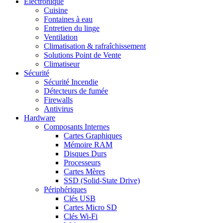
Electronique
Cuisine
Fontaines à eau
Entretien du linge
Ventilation
Climatisation & rafraîchissement
Solutions Point de Vente
Climatiseur
Sécurité
Sécurité Incendie
Détecteurs de fumée
Firewalls
Antivirus
Hardware
Composants Internes
Cartes Graphiques
Mémoire RAM
Disques Durs
Processeurs
Cartes Mères
SSD (Solid-State Drive)
Périphériques
Clés USB
Cartes Micro SD
Clés Wi-Fi