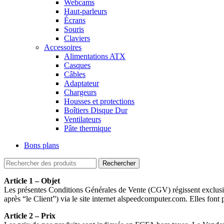
Webcams
Haut-parleurs
Écrans
Souris
Claviers
Accessoires
Alimentations ATX
Casques
Câbles
Adaptateur
Chargeurs
Housses et protections
Boîtiers Disque Dur
Ventilateurs
Pâte thermique
Bons plans
Rechercher
Article 1 – Objet
Les présentes Conditions Générales de Vente (CGV) régissent exclusive
après “le Client”) via le site internet alspeedcomputer.com. Elles font 
Article 2 – Prix