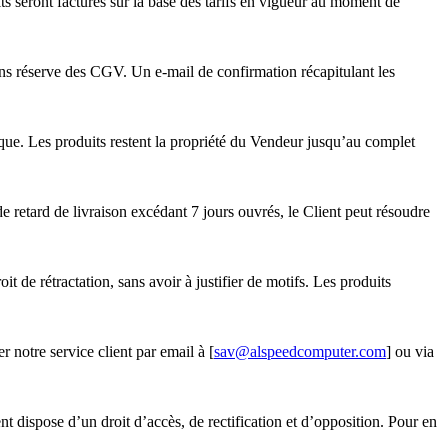
s seront facturés sur la base des tarifs en vigueur au moment de
ns réserve des CGV. Un e-mail de confirmation récapitulant les
e. Les produits restent la propriété du Vendeur jusqu’au complet
e retard de livraison excédant 7 jours ouvrés, le Client peut résoudre
t de rétractation, sans avoir à justifier de motifs. Les produits
 notre service client par email à [
sav@alspeedcomputer.com
] ou via
 dispose d’un droit d’accès, de rectification et d’opposition. Pour en