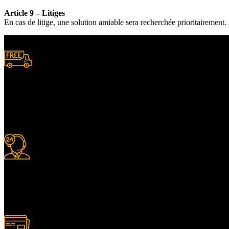
Article 9 – Litiges
En cas de litige, une solution amiable sera recherchée prioritairement
Livraison gratuite
à certaines conditions.
Support 24/7
Services client adapté.