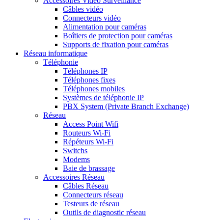
Accessoires Vidéo Surveillance
Câbles vidéo
Connecteurs vidéo
Alimentation pour caméras
Boîtiers de protection pour caméras
Supports de fixation pour caméras
Réseau informatique
Téléphonie
Téléphones IP
Téléphones fixes
Téléphones mobiles
Systèmes de téléphonie IP
PBX System (Private Branch Exchange)
Réseau
Access Point Wifi
Routeurs Wi-Fi
Répéteurs Wi-Fi
Switchs
Modems
Baie de brassage
Accessoires Réseau
Câbles Réseau
Connecteurs réseau
Testeurs de réseau
Outils de diagnostic réseau