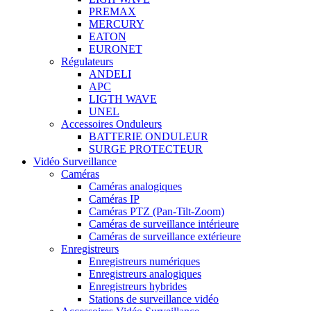
PREMAX
MERCURY
EATON
EURONET
Régulateurs
ANDELI
APC
LIGTH WAVE
UNEL
Accessoires Onduleurs
BATTERIE ONDULEUR
SURGE PROTECTEUR
Vidéo Surveillance
Caméras
Caméras analogiques
Caméras IP
Caméras PTZ (Pan-Tilt-Zoom)
Caméras de surveillance intérieure
Caméras de surveillance extérieure
Enregistreurs
Enregistreurs numériques
Enregistreurs analogiques
Enregistreurs hybrides
Stations de surveillance vidéo