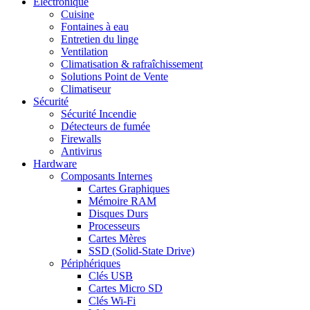
Electronique
Cuisine
Fontaines à eau
Entretien du linge
Ventilation
Climatisation & rafraîchissement
Solutions Point de Vente
Climatiseur
Sécurité
Sécurité Incendie
Détecteurs de fumée
Firewalls
Antivirus
Hardware
Composants Internes
Cartes Graphiques
Mémoire RAM
Disques Durs
Processeurs
Cartes Mères
SSD (Solid-State Drive)
Périphériques
Clés USB
Cartes Micro SD
Clés Wi-Fi