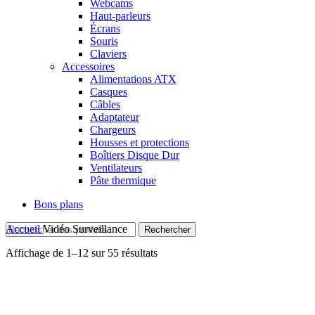
Webcams
Haut-parleurs
Écrans
Souris
Claviers
Accessoires
Alimentations ATX
Casques
Câbles
Adaptateur
Chargeurs
Housses et protections
Boîtiers Disque Dur
Ventilateurs
Pâte thermique
Bons plans
Accueil
Vidéo Surveillance
Rechercher
Affichage de 1–12 sur 55 résultats