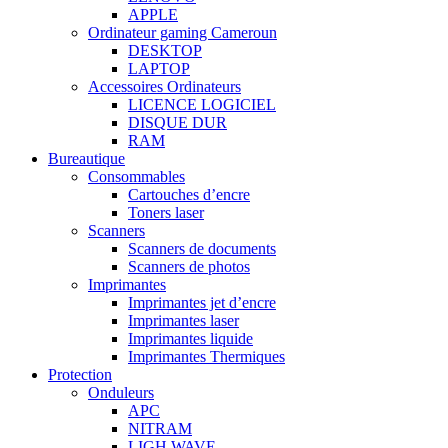
APPLE
Ordinateur gaming Cameroun
DESKTOP
LAPTOP
Accessoires Ordinateurs
LICENCE LOGICIEL
DISQUE DUR
RAM
Bureautique
Consommables
Cartouches d’encre
Toners laser
Scanners
Scanners de documents
Scanners de photos
Imprimantes
Imprimantes jet d’encre
Imprimantes laser
Imprimantes liquide
Imprimantes Thermiques
Protection
Onduleurs
APC
NITRAM
LIGH WAVE