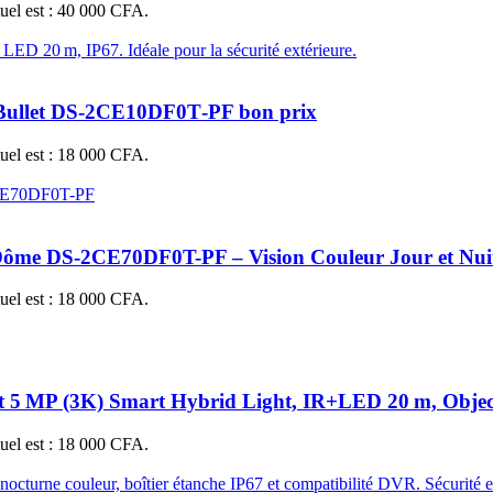
tuel est : 40 000 CFA.
Bullet DS‑2CE10DF0T‑PF bon prix
tuel est : 18 000 CFA.
me DS-2CE70DF0T-PF – Vision Couleur Jour et Nuit
tuel est : 18 000 CFA.
MP (3K) Smart Hybrid Light, IR+LED 20 m, Object
tuel est : 18 000 CFA.