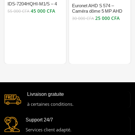
IDS‑7204HQHI‑M1/S – 4
Euronet AHD S 574 –
canaux TurboHD + jusqu’à
45 000
CFA
55 000
CFA
Caméra dôme 5 MP AHD
6 IP, AcuSense,
extérieure bon prix
25 000
CFA
30 000
CFA
H.265 Pro+, 1 U, 10 To bon
prix
Livraison gratuite
à certaines conditions.
Support 24/7
Services client adapté.