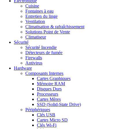
Electronique
Cuisine
Fontaines à eau
Entretien du linge
Ventilation
Climatisation & rafraîchissement
Solutions Point de Vente
Climatiseur
Sécurité
Sécurité Incendie
Détecteurs de fumée
Firewalls
Antivirus
Hardware
Composants Internes
Cartes Graphiques
Mémoire RAM
Disques Durs
Processeurs
Cartes Mères
SSD (Solid-State Drive)
Périphériques
Clés USB
Cartes Micro SD
Clés Wi-Fi