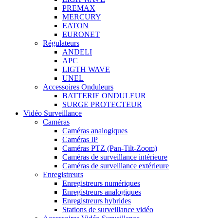
PREMAX
MERCURY
EATON
EURONET
Régulateurs
ANDELI
APC
LIGTH WAVE
UNEL
Accessoires Onduleurs
BATTERIE ONDULEUR
SURGE PROTECTEUR
Vidéo Surveillance
Caméras
Caméras analogiques
Caméras IP
Caméras PTZ (Pan-Tilt-Zoom)
Caméras de surveillance intérieure
Caméras de surveillance extérieure
Enregistreurs
Enregistreurs numériques
Enregistreurs analogiques
Enregistreurs hybrides
Stations de surveillance vidéo