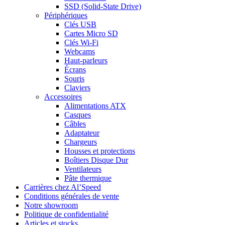
SSD (Solid-State Drive)
Périphériques
Clés USB
Cartes Micro SD
Clés Wi-Fi
Webcams
Haut-parleurs
Écrans
Souris
Claviers
Accessoires
Alimentations ATX
Casques
Câbles
Adaptateur
Chargeurs
Housses et protections
Boîtiers Disque Dur
Ventilateurs
Pâte thermique
Carrières chez Al’Speed
Conditions générales de vente
Notre showroom
Politique de confidentialité
Articles et stocks