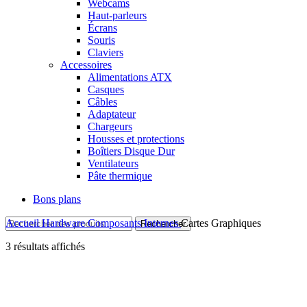
Webcams
Haut-parleurs
Écrans
Souris
Claviers
Accessoires
Alimentations ATX
Casques
Câbles
Adaptateur
Chargeurs
Housses et protections
Boîtiers Disque Dur
Ventilateurs
Pâte thermique
Bons plans
Accueil
Hardware
Composants Internes
Cartes Graphiques
Rechercher
3 résultats affichés