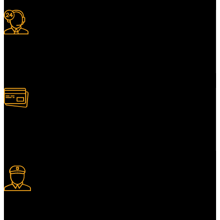
Support 24/7
Services client adapté.
Paiement multiple
Plusieurs modes de paiement.
Livraison express