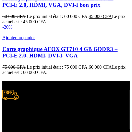
PCI‑E 2.0, HDMI, VGA, DVI‑I bon prix
60 000
CFA
Le prix initial était : 60 000 CFA.
45 000
CFA
Le prix
actuel est : 45 000 CFA.
-20%
Ajouter au panier
Carte graphique AFOX GT710 4 GB GDDR3 –
PCI‑E 2.0, HDMI, DVI‑I, VGA
75 000
CFA
Le prix initial était : 75 000 CFA.
60 000
CFA
Le prix
actuel est : 60 000 CFA.
Livraison gratuite
à certaines conditions.