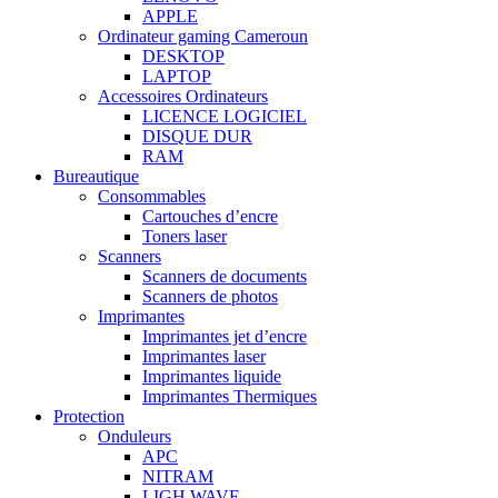
APPLE
Ordinateur gaming Cameroun
DESKTOP
LAPTOP
Accessoires Ordinateurs
LICENCE LOGICIEL
DISQUE DUR
RAM
Bureautique
Consommables
Cartouches d’encre
Toners laser
Scanners
Scanners de documents
Scanners de photos
Imprimantes
Imprimantes jet d’encre
Imprimantes laser
Imprimantes liquide
Imprimantes Thermiques
Protection
Onduleurs
APC
NITRAM
LIGH WAVE