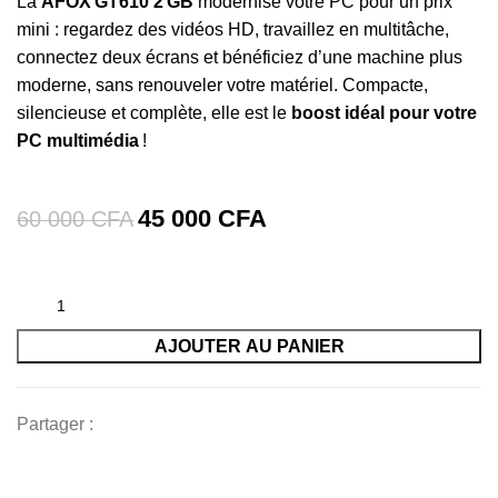
La
AFOX GT610 2 GB
modernise votre PC pour un prix
mini : regardez des vidéos HD, travaillez en multitâche,
connectez deux écrans et bénéficiez d’une machine plus
moderne, sans renouveler votre matériel. Compacte,
silencieuse et complète, elle est le
boost idéal pour votre
PC multimédia
!
45 000
CFA
60 000
CFA
AJOUTER AU PANIER
Partager :