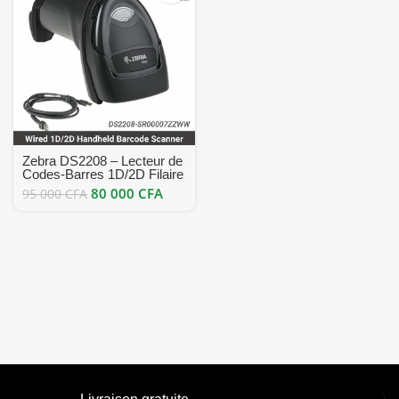
Zebra DS2208 – Lecteur de
Codes‑Barres 1D/2D Filaire
Handheld 640×480 avec
80 000
CFA
95 000
CFA
USB/RS232