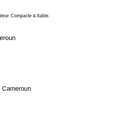
meroun
au Cameroun