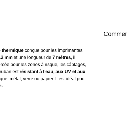
Comment
e thermique
conçue pour les imprimantes
12 mm
et une longueur de
7 mètres
, il
nforcée pour les zones à risque, les câblages,
 ruban est
résistant à l’eau, aux UV et aux
que, métal, verre ou papier. Il est idéal pour
s.