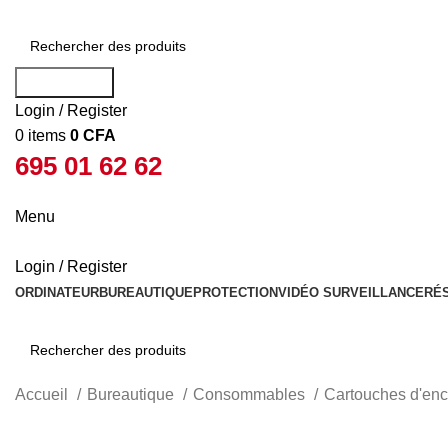
Rechercher
Login / Register
0
items
0
CFA
695 01 62 62
Menu
Login / Register
ORDINATEUR
BUREAUTIQUE
PROTECTION
VIDÉO SURVEILLANCE
RÉ
Rechercher
Accueil
Bureautique
Consommables
Cartouches d'en
-30%