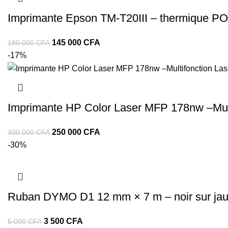
Imprimante Epson TM-T20III – thermique PO
145 000
CFA
180 000
CFA
-17%
Imprimante HP Color Laser MFP 178nw –Mult
250 000
CFA
300 000
CFA
-30%
Ruban DYMO D1 12 mm × 7 m – noir sur jau
3 500
CFA
5 000
CFA