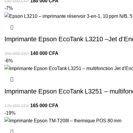
180 000
CFA
190 000
CFA
-7%
Imprimante Epson EcoTank L3210 –Jet d’Enc
140 000
CFA
150 000
CFA
-6%
Imprimante Epson EcoTank L3251 – multifonc
165 000
CFA
175 000
CFA
-19%