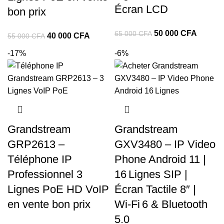
Écran LCD
bon prix
50 000
CFA
65 000
CFA
40 000
CFA
55 000
CFA
-17%
-6%
Grandstream
Grandstream
GRP2613 –
GXV3480 – IP Video
Téléphone IP
Phone Android 11 |
Professionnel 3
16 Lignes SIP |
Lignes PoE HD VoIP
Écran Tactile 8″ |
en vente bon prix
Wi‑Fi 6 & Bluetooth
5.0