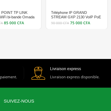
POINT TP LINK
Téléphone IP GRAND
WiFi bi-bande Omada
STREAM GXP 2130 VoIP PoE
oE Gigabit –
en vente au Cameroun bon prix
85 000
CFA
75 000
CFA
FA
90 000
CFA
r – en vente au
 bon prix
Livraison express
 paiement.
Livraison express disponible.
SUIVEZ-NOUS