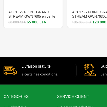
ACCESS POINT GRAND
ACCESS POINT GR
STREAM GWN7605 en vente
STREAM GWN7630L
au Cameroun bon prix
65 000
CFA
120 00
80 000
CFA
135 000
CFA
Livraison gratuite
Sup
à certaines conditions.
Serv
CATEGORIES
SERVICE CLIENT
Ordinateur
Comment acheter ?