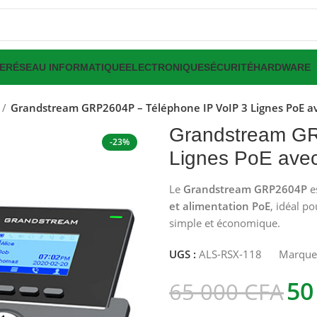
E
RÉSEAU INFORMATIQUE
ELECTRONIQUE
SÉCURITÉ
HARDWARE
Grandstream GRP2604P – Téléphone IP VoIP 3 Lignes PoE a
Grandstream GR
-23%
Lignes PoE ave
Le
Grandstream GRP2604P
e
et alimentation PoE
, idéal p
simple et économique.
UGS :
ALS-RSX-118
Marque
50
65 000
CFA