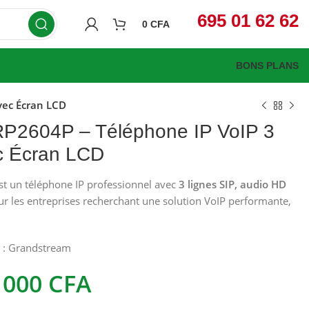
695 01 62 62
0
CFA
BONS PLANS
vec Écran LCD
P2604P – Téléphone IP VoIP 3
c Écran LCD
st un téléphone IP professionnel avec
3 lignes SIP, audio HD
our les entreprises recherchant une solution VoIP performante,
CFA
CFA
CFA
CFA
 :
Grandstream
 000
CFA