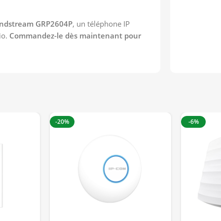
ndstream GRP2604P
, un téléphone IP
io.
Commandez-le dès maintenant pour
-20%
-6%