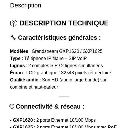
Description
📦
DESCRIPTION TECHNIQUE
🔧
Caractéristiques générales :
Modèles
: Grandstream GXP1620 / GXP1625
Type
: Téléphone IP filaire – SIP VoIP
Lignes
: 2 comptes SIP / 2 lignes simultanées
Écran
: LCD graphique 132×48 pixels rétroéclairé
Qualité audio
: Son HD (audio large bande) sur
combiné et haut-parleur
🌐
Connectivité & réseau :
•
GXP1620
: 2 ports Ethernet 10/100 Mbps
•
GXP1625
: 2 ports Ethernet 10/100 Mbps avec
PoE