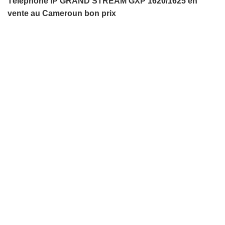
Téléphone IP GRAND STREAM GXP 1620/1625 en
vente au Cameroun bon prix
-22%