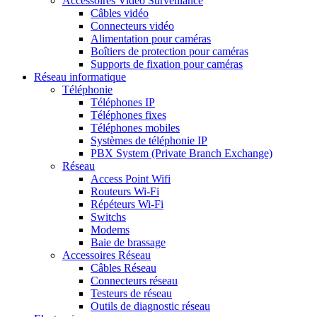
Accessoires Vidéo Surveillance
Câbles vidéo
Connecteurs vidéo
Alimentation pour caméras
Boîtiers de protection pour caméras
Supports de fixation pour caméras
Réseau informatique
Téléphonie
Téléphones IP
Téléphones fixes
Téléphones mobiles
Systèmes de téléphonie IP
PBX System (Private Branch Exchange)
Réseau
Access Point Wifi
Routeurs Wi-Fi
Répéteurs Wi-Fi
Switchs
Modems
Baie de brassage
Accessoires Réseau
Câbles Réseau
Connecteurs réseau
Testeurs de réseau
Outils de diagnostic réseau