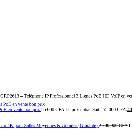
GRP2613 – Téléphone IP Professionnel 3 Lignes PoE HD VoIP en ven
PoE en vente bon prix
55 000
CFA
Le prix initial était : 55 000 CFA.
40
n‑Un 4K pour Salles Moyennes & Grandes (Graphite)
2 700 000
CFA
L