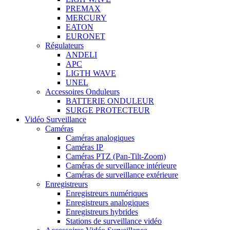
PREMAX
MERCURY
EATON
EURONET
Régulateurs
ANDELI
APC
LIGTH WAVE
UNEL
Accessoires Onduleurs
BATTERIE ONDULEUR
SURGE PROTECTEUR
Vidéo Surveillance
Caméras
Caméras analogiques
Caméras IP
Caméras PTZ (Pan-Tilt-Zoom)
Caméras de surveillance intérieure
Caméras de surveillance extérieure
Enregistreurs
Enregistreurs numériques
Enregistreurs analogiques
Enregistreurs hybrides
Stations de surveillance vidéo