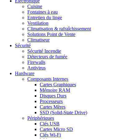
Electronique
Cuisine
Fontaines à eau
Entretien du linge
Ventilation
Climatisation & rafraîchissement
Solutions Point de Vente
Climatiseur
Sécurité
Sécurité Incendie
Détecteurs de fumée
Firewalls
Antivirus
Hardware
Composants Internes
Cartes Graphiques
Mémoire RAM
Disques Durs
Processeurs
Cartes Mères
SSD (Solid-State Drive)
Périphériques
Clés USB
Cartes Micro SD
Clés Wi-Fi