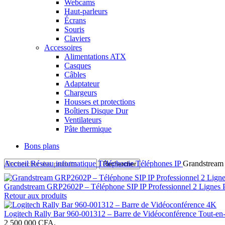
Webcams
Haut-parleurs
Écrans
Souris
Claviers
Accessoires
Alimentations ATX
Casques
Câbles
Adaptateur
Chargeurs
Housses et protections
Boîtiers Disque Dur
Ventilateurs
Pâte thermique
Bons plans
Accueil
Réseau informatique
Téléphonie
Téléphones IP
Grandstream 
Rechercher
Grandstream GRP2602P – Téléphone SIP IP Professionnel 2 Lignes 
Retour aux produits
Logitech Rally Bar 960‑001312 – Barre de Vidéoconférence Tout‑e
2 500 000 CFA.