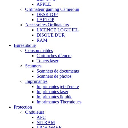
APPLE
Ordinateur gaming Cameroun
DESKTOP
LAPTOP
Accessoires Ordinateurs
LICENCE LOGICIEL
DISQUE DUR
RAM
Bureautique
Consommables
Cartouches d’encre
Toners laser
Scanners
Scanners de documents
Scanners de photos
Imprimantes
Imprimantes jet d’encre
Imprimantes laser
Imprimantes liquide
Imprimantes Thermiques
Protection
Onduleurs
APC
NITRAM
LIGH WAVE