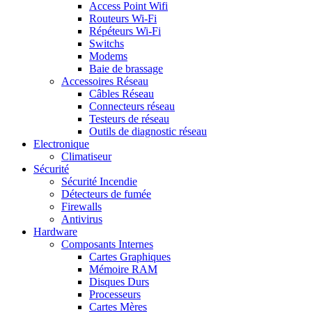
Access Point Wifi
Routeurs Wi-Fi
Répéteurs Wi-Fi
Switchs
Modems
Baie de brassage
Accessoires Réseau
Câbles Réseau
Connecteurs réseau
Testeurs de réseau
Outils de diagnostic réseau
Electronique
Climatiseur
Sécurité
Sécurité Incendie
Détecteurs de fumée
Firewalls
Antivirus
Hardware
Composants Internes
Cartes Graphiques
Mémoire RAM
Disques Durs
Processeurs
Cartes Mères