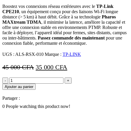
Boostez vos connexions réseau extérieures avec le
TP‑Link
CPE210
, un équipement conçu pour des liaisons Wi‑Fi longue
distance (> 5 km) à haut débit. Grâce à sa technologie
Pharos
MAXtream TDMA
, il minimise la latence, améliore la capacité et
offre une connexion stable en environnements PTMP. Robuste et
facile à déployer, l’appareil idéal pour fermes, sites distants, campus
ou inter-bâtiments.
Passez commande dès maintenant
pour une
connexion fiable, performante et économique.
UGS :
ALS-RSX-010
Marque :
TP-LINK
Le
Le
45 000
CFA
35 000
CFA
prix
prix
quantité
initial
actuel
de
Ajouter au panier
était :
est :
TP‑Link
CPE210
45
35
Partager :
–
000 CFA.
000 CFA.
Point
0
People watching this product now!
d’accès
extérieur
2,4 GHz
300 Mbps