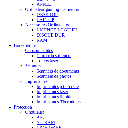
APPLE
Ordinateur gaming Cameroun
DESKTOP
LAPTOP
Accessoires Ordinateurs
LICENCE LOGICIEL
DISQUE DUR
RAM
Bureautique
Consommables
Cartouches d’encre
Toners laser
Scanners
Scanners de documents
Scanners de photos
Imprimantes
Imprimantes jet d’encre
Imprimantes laser
Imprimantes liquide
Imprimantes Thermiques
Protection
Onduleurs
APC
NITRAM
LIGH WAVE