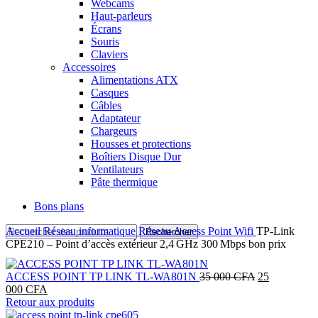
Webcams
Haut-parleurs
Écrans
Souris
Claviers
Accessoires
Alimentations ATX
Casques
Câbles
Adaptateur
Chargeurs
Housses et protections
Boîtiers Disque Dur
Ventilateurs
Pâte thermique
Bons plans
Accueil
Réseau informatique
Réseau
Access Point Wifi
TP‑Link
Rechercher
CPE210 – Point d’accès extérieur 2,4 GHz 300 Mbps bon prix
Le
ACCESS POINT TP LINK TL-WA801N
35 000
CFA
25
Le
prix
000
CFA
prix
initial
Retour aux produits
actuel
était :