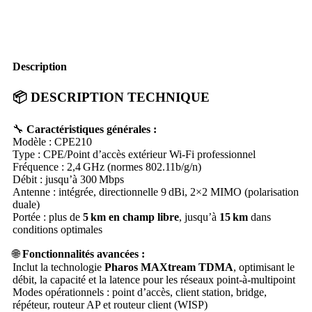
bon
prix
Description
📦 DESCRIPTION TECHNIQUE
🔧
Caractéristiques générales :
Modèle : CPE210
Type : CPE/Point d’accès extérieur Wi‑Fi professionnel
Fréquence : 2,4 GHz (normes 802.11b/g/n)
Débit : jusqu’à 300 Mbps
Antenne : intégrée, directionnelle 9 dBi, 2×2 MIMO (polarisation
duale)
Portée : plus de
5 km en champ libre
, jusqu’à
15 km
dans
conditions optimales
🌐
Fonctionnalités avancées :
Inclut la technologie
Pharos MAXtream TDMA
, optimisant le
débit, la capacité et la latence pour les réseaux point‑à‑multipoint
Modes opérationnels : point d’accès, client station, bridge,
répéteur, routeur AP et routeur client (WISP)