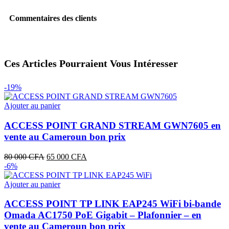
Commentaires des clients
Ces Articles Pourraient Vous Intéresser
-19%
Ajouter au panier
ACCESS POINT GRAND STREAM GWN7605 en
vente au Cameroun bon prix
Le
Le
80 000
CFA
65 000
CFA
prix
prix
-6%
initial
actuel
était :
est :
Ajouter au panier
80
65
000 CFA.
000 CFA.
ACCESS POINT TP LINK EAP245 WiFi bi-bande
Omada AC1750 PoE Gigabit – Plafonnier – en
vente au Cameroun bon prix