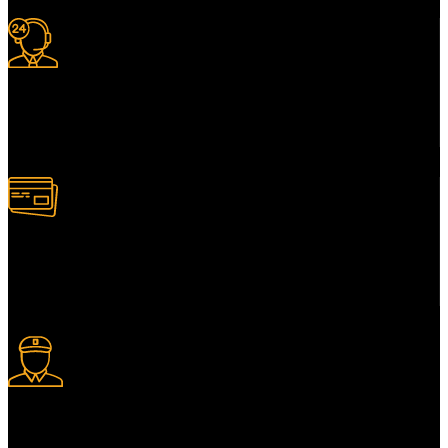
Support 24/7
Services client adapté.
Paiement multiple
Plusieurs modes de paiement.
Livraison express