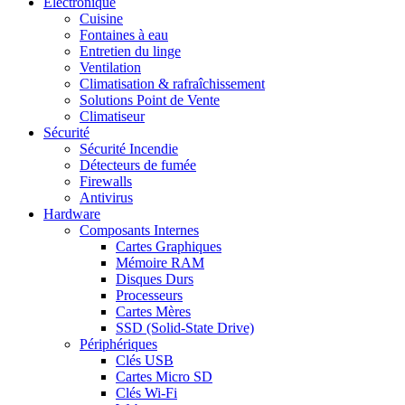
Electronique
Cuisine
Fontaines à eau
Entretien du linge
Ventilation
Climatisation & rafraîchissement
Solutions Point de Vente
Climatiseur
Sécurité
Sécurité Incendie
Détecteurs de fumée
Firewalls
Antivirus
Hardware
Composants Internes
Cartes Graphiques
Mémoire RAM
Disques Durs
Processeurs
Cartes Mères
SSD (Solid-State Drive)
Périphériques
Clés USB
Cartes Micro SD
Clés Wi-Fi