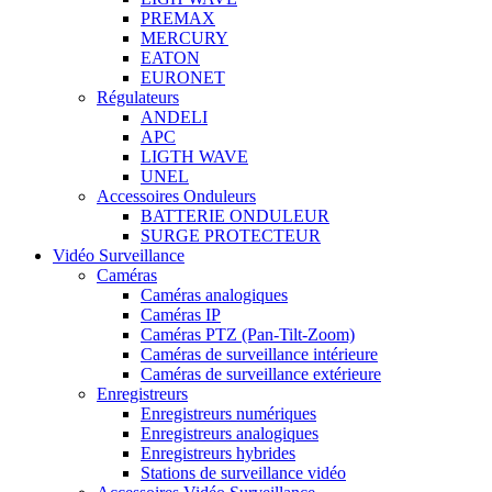
PREMAX
MERCURY
EATON
EURONET
Régulateurs
ANDELI
APC
LIGTH WAVE
UNEL
Accessoires Onduleurs
BATTERIE ONDULEUR
SURGE PROTECTEUR
Vidéo Surveillance
Caméras
Caméras analogiques
Caméras IP
Caméras PTZ (Pan-Tilt-Zoom)
Caméras de surveillance intérieure
Caméras de surveillance extérieure
Enregistreurs
Enregistreurs numériques
Enregistreurs analogiques
Enregistreurs hybrides
Stations de surveillance vidéo