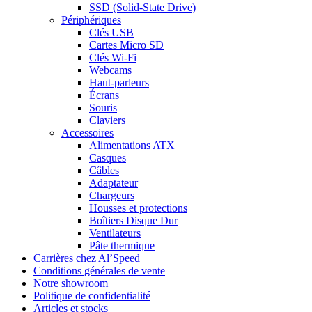
SSD (Solid-State Drive)
Périphériques
Clés USB
Cartes Micro SD
Clés Wi-Fi
Webcams
Haut-parleurs
Écrans
Souris
Claviers
Accessoires
Alimentations ATX
Casques
Câbles
Adaptateur
Chargeurs
Housses et protections
Boîtiers Disque Dur
Ventilateurs
Pâte thermique
Carrières chez Al’Speed
Conditions générales de vente
Notre showroom
Politique de confidentialité
Articles et stocks