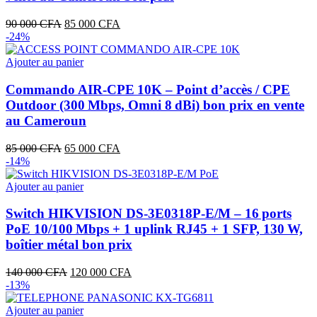
Le
Le
90 000
CFA
85 000
CFA
prix
prix
-24%
initial
actuel
était :
est :
Ajouter au panier
90
85
000 CFA.
000 CFA.
Commando AIR‑CPE 10K – Point d’accès / CPE
Outdoor (300 Mbps, Omni 8 dBi) bon prix en vente
au Cameroun
Le
Le
85 000
CFA
65 000
CFA
prix
prix
-14%
initial
actuel
était :
est :
Ajouter au panier
85
65
000 CFA.
000 CFA.
Switch HIKVISION DS‑3E0318P‑E/M – 16 ports
PoE 10/100 Mbps + 1 uplink RJ45 + 1 SFP, 130 W,
boîtier métal bon prix
Le
Le
140 000
CFA
120 000
CFA
prix
prix
-13%
initial
actuel
était :
est :
Ajouter au panier