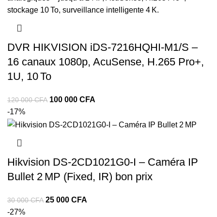
DVR HIKVISION iDS‑7216HQHI‑M1/S –
16 canaux 1080p, AcuSense, H.265 Pro+,
1U, 10 To
100 000
CFA
120 000
CFA
-17%
Hikvision DS‑2CD1021G0‑I – Caméra IP
Bullet 2 MP (Fixed, IR) bon prix
25 000
CFA
30 000
CFA
-27%