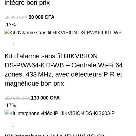
intégré bon prix
50 000
CFA
65 000
CFA
-13%
Kit d’alarme sans fil HIKVISION
DS‑PWA64‑KIT‑WB – Centrale Wi-Fi 64
zones, 433 MHz, avec détecteurs PIR et
magnétique bon prix
130 000
CFA
150 000
CFA
-17%