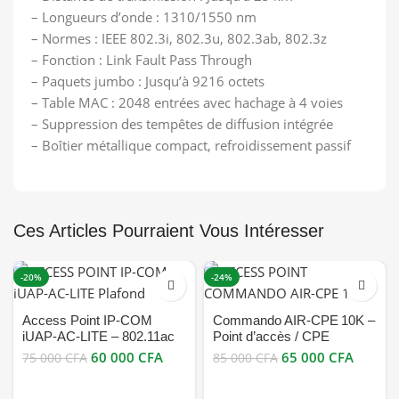
– Longueurs d’onde : 1310/1550 nm
– Normes : IEEE 802.3i, 802.3u, 802.3ab, 802.3z
– Fonction : Link Fault Pass Through
– Paquets jumbo : Jusqu’à 9216 octets
– Table MAC : 2048 entrées avec hachage à 4 voies
– Suppression des tempêtes de diffusion intégrée
– Boîtier métallique compact, refroidissement passif
Ces Articles Pourraient Vous Intéresser
-20%
-24%
Access Point IP‑COM
Commando AIR‑CPE 10K –
iUAP‑AC‑LITE – 802.11ac
Point d’accès / CPE
Wave 2, Dual‑Band Gigabit,
Outdoor (300 Mbps, Omni
60 000
CFA
65 000
CFA
75 000
CFA
85 000
CFA
MU‑MIMO, PoE bon prix
8 dBi) bon prix en vente au
Cameroun