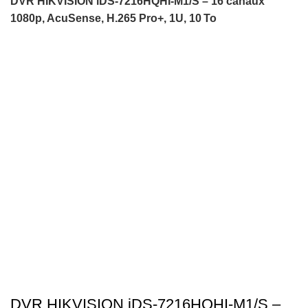
DVR HIKVISION iDS‑7216HQHI‑M1/S – 16 canaux
1080p, AcuSense, H.265 Pro+, 1U, 10 To
-17%
Click to enlarge
DVR HIKVISION iDS‑7216HQHI‑M1/S –