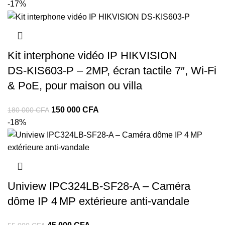
-17%
Kit interphone vidéo IP HIKVISION
DS‑KIS603‑P – 2MP, écran tactile 7″, Wi-Fi
& PoE, pour maison ou villa
150 000
CFA
180 000
CFA
-18%
Uniview IPC324LB‑SF28‑A – Caméra
dôme IP 4 MP extérieure anti‑vandale