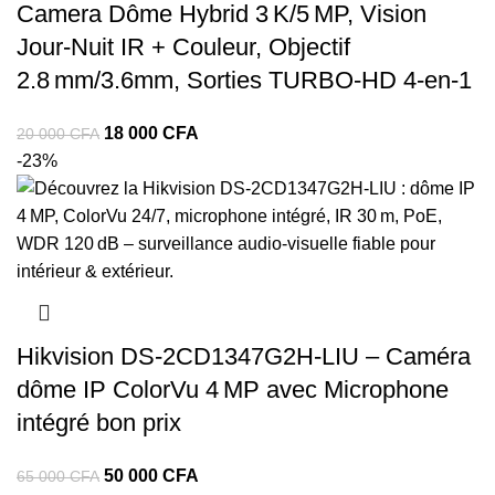
Camera Dôme Hybrid 3 K/5 MP, Vision
Jour‑Nuit IR + Couleur, Objectif
2.8 mm/3.6mm, Sorties TURBO‑HD 4‑en‑1
18 000
CFA
20 000
CFA
-23%
Hikvision DS‑2CD1347G2H‑LIU – Caméra
dôme IP ColorVu 4 MP avec Microphone
intégré bon prix
50 000
CFA
65 000
CFA