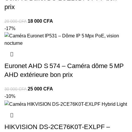
prix
18 000
CFA
20 000
CFA
-17%
Euronet AHD S 574 – Caméra dôme 5 MP
AHD extérieure bon prix
25 000
CFA
30 000
CFA
-10%
HIKVISION DS-2CE76K0T‑EXLPF –