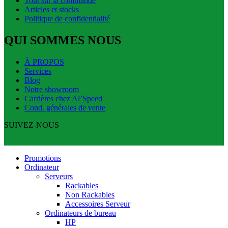
Tout sur la commande
Articles et stocks
Politique de confidentialité
QUI SOMMES NOUS
À PROPOS
Services
Blog
Notre showroom
Carrières chez Al’Speed
Cond. générales de vente
SUIVEZ-NOUS
Promotions
Ordinateur
Serveurs
Rackables
Non Rackables
Accessoires Serveur
Ordinateurs de bureau
HP