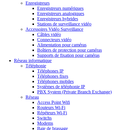
Enregistreurs
Enregistreurs numériques
Enregistreurs analogiques
Enregistreurs hybrides
Stations de surveillance vidéo
Accessoires Vidéo Surveillance
Câbles vidéo
Connecteurs vidéo
Alimentation pour caméras
Boîtiers de protection pour caméras
Supports de fixation pour caméras
Réseau informatique
Téléphonie
Téléphones IP
Téléphones fixes
Téléphones mobiles
Systèmes de téléphonie IP
PBX System (Private Branch Exchange)
Réseau
Access Point Wifi
Routeurs Wi-Fi
Répéteurs Wi-Fi
Switchs
Modems
Baie de brassage