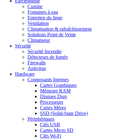
Electronique
Cuisine
Fontaines à eau
Entretien du linge
Ventilation
Climatisation & rafraîchissement
Solutions Point de Vente
Climatiseur
Sécurité
Sécurité Incendie
Détecteurs de fumée
Firewalls
Antivirus
Hardware
Composants Internes
Cartes Graphiques
Mémoire RAM
Disques Durs
Processeurs
Cartes Mères
SSD (Solid-State Drive)
Périphériques
Clés USB
Cartes Micro SD
Clés Wi-Fi