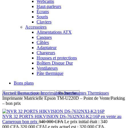
Webcams
Haut-parleurs
Écrans
Souris
Claviers
Accessoires
Alimentations ATX
Casques
Câbles
Adaptateur
Chargeurs
Housses et protections
Boîtiers Disque Dur
Ventilateurs
Pâte thermique
Bons plans
Accueil
Bureautique
Imprimantes
Imprimantes Thermiques
Rechercher
Imprimante Matricielle Epson TM‑U220D – Point de Vente/Parking
– bon prix
NVR 32 PORTS HIKVISION DS-7632NXI-K2/16P en vente au
Cameroun bon prix
340 000
CFA
Le prix initial était : 340
000 CFA.
320 000
CFA
Le prix actuel est : 320 000 CFA.