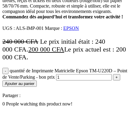
tirettes, reçus et tickets en deux couleurs (rouge/noir) sur papier
58/70/76 mm. Compacte, robuste et simple à utiliser, elle est le
compagnon idéal pour tous les environnements exigeants.
Commandez dès aujourd’hui et transformez votre activité !
UGS :
ALS-IMP-001
Marque :
EPSON
240 000
CFA
Le prix initial était : 240
000 CFA.
200 000
CFA
Le prix actuel est : 200
000 CFA.
quantité de Imprimante Matricielle Epson TM‑U220D – Point
de Vente/Parking - bon prix
Ajouter au panier
Partager :
0
People watching this product now!