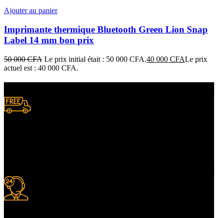
Ajouter au panier
Imprimante thermique Bluetooth Green Lion Snap
Label 14 mm bon prix
50 000
CFA
Le prix initial était : 50 000 CFA.
40 000
CFA
Le prix
actuel est : 40 000 CFA.
Livraison gratuite
à certaines conditions.
Support 24/7