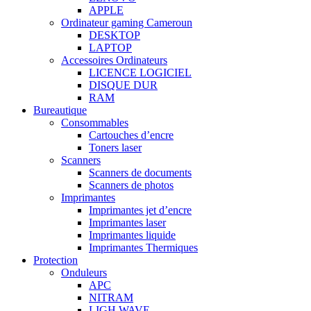
APPLE
Ordinateur gaming Cameroun
DESKTOP
LAPTOP
Accessoires Ordinateurs
LICENCE LOGICIEL
DISQUE DUR
RAM
Bureautique
Consommables
Cartouches d’encre
Toners laser
Scanners
Scanners de documents
Scanners de photos
Imprimantes
Imprimantes jet d’encre
Imprimantes laser
Imprimantes liquide
Imprimantes Thermiques
Protection
Onduleurs
APC
NITRAM
LIGH WAVE