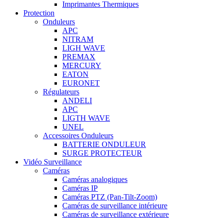
Imprimantes Thermiques
Protection
Onduleurs
APC
NITRAM
LIGH WAVE
PREMAX
MERCURY
EATON
EURONET
Régulateurs
ANDELI
APC
LIGTH WAVE
UNEL
Accessoires Onduleurs
BATTERIE ONDULEUR
SURGE PROTECTEUR
Vidéo Surveillance
Caméras
Caméras analogiques
Caméras IP
Caméras PTZ (Pan-Tilt-Zoom)
Caméras de surveillance intérieure
Caméras de surveillance extérieure