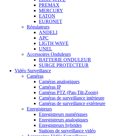
PREMAX
MERCURY
EATON
EURONET
Régulateurs
ANDELI
APC
LIGTH WAVE
UNEL
Accessoires Onduleurs
BATTERIE ONDULEUR
SURGE PROTECTEUR
Vidéo Surveillance
Caméras
Caméras analogiques
Caméras IP
Caméras PTZ (Pan-Tilt-Zoom)
Caméras de surveillance intérieure
Caméras de surveillance extérieure
Enregistreurs
Enregistreurs numériques
Enregistreurs analogiques
Enregistreurs hybrides
Stations de surveillance vidéo