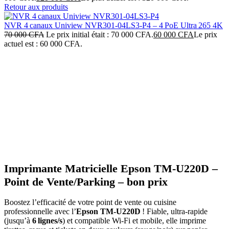
Retour aux produits
NVR 4 canaux Uniview NVR301‑04LS3‑P4 – 4 PoE Ultra 265 4K
70 000
CFA
Le prix initial était : 70 000 CFA.
60 000
CFA
Le prix
actuel est : 60 000 CFA.
-17%
Click to enlarge
Imprimante Matricielle Epson TM‑U220D –
Point de Vente/Parking – bon prix
Boostez l’efficacité de votre point de vente ou cuisine
professionnelle avec l’
Epson TM‑U220D
! Fiable, ultra‑rapide
(jusqu’à
6 lignes/s
) et compatible Wi-Fi et mobile, elle imprime