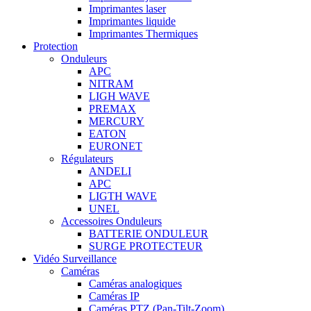
Imprimantes laser
Imprimantes liquide
Imprimantes Thermiques
Protection
Onduleurs
APC
NITRAM
LIGH WAVE
PREMAX
MERCURY
EATON
EURONET
Régulateurs
ANDELI
APC
LIGTH WAVE
UNEL
Accessoires Onduleurs
BATTERIE ONDULEUR
SURGE PROTECTEUR
Vidéo Surveillance
Caméras
Caméras analogiques
Caméras IP
Caméras PTZ (Pan-Tilt-Zoom)