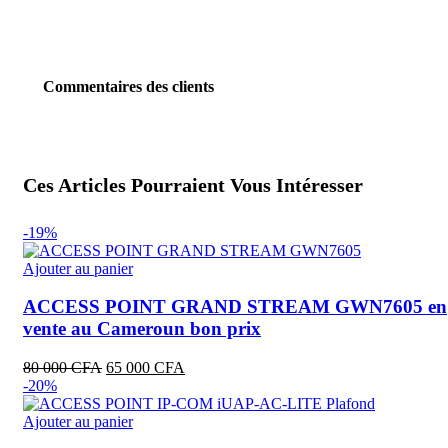
Commentaires des clients
Ces Articles Pourraient Vous Intéresser
-19%
Ajouter au panier
ACCESS POINT GRAND STREAM GWN7605 en
vente au Cameroun bon prix
Le
Le
80 000
CFA
65 000
CFA
prix
prix
-20%
initial
actuel
était :
est :
Ajouter au panier
80
65