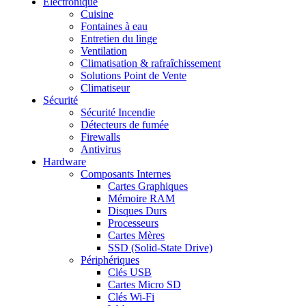
Electronique
Cuisine
Fontaines à eau
Entretien du linge
Ventilation
Climatisation & rafraîchissement
Solutions Point de Vente
Climatiseur
Sécurité
Sécurité Incendie
Détecteurs de fumée
Firewalls
Antivirus
Hardware
Composants Internes
Cartes Graphiques
Mémoire RAM
Disques Durs
Processeurs
Cartes Mères
SSD (Solid-State Drive)
Périphériques
Clés USB
Cartes Micro SD
Clés Wi-Fi