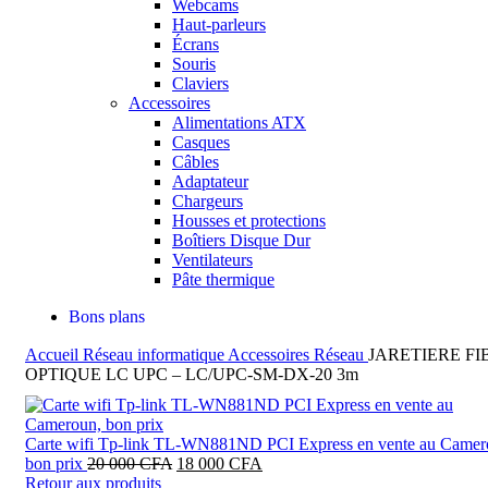
Webcams
Haut-parleurs
Écrans
Souris
Claviers
Accessoires
Alimentations ATX
Casques
Câbles
Adaptateur
Chargeurs
Housses et protections
Boîtiers Disque Dur
Ventilateurs
Pâte thermique
Bons plans
Accueil
Réseau informatique
Accessoires Réseau
JARETIERE FI
Rechercher
OPTIQUE LC UPC – LC/UPC-SM-DX-20 3m
Carte wifi Tp-link TL-WN881ND PCI Express en vente au Camer
Le
Le
bon prix
20 000
CFA
18 000
CFA
prix
prix
Retour aux produits