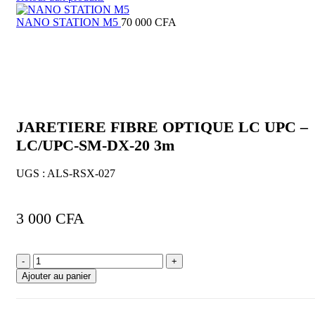
initial
actuel
était :
est :
NANO STATION M5
70 000
CFA
20
18
000 CFA.
000 CFA.
Click to enlarge
JARETIERE FIBRE OPTIQUE LC UPC –
LC/UPC-SM-DX-20 3m
UGS :
ALS-RSX-027
3 000
CFA
quantité
de
Ajouter au panier
JARETIERE
FIBRE
OPTIQUE