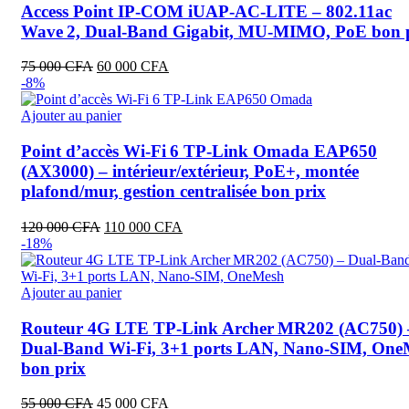
000 CFA.
000 CFA.
Access Point IP‑COM iUAP‑AC‑LITE – 802.11ac
Wave 2, Dual‑Band Gigabit, MU‑MIMO, PoE bon 
Le
Le
75 000
CFA
60 000
CFA
prix
prix
-8%
initial
actuel
était :
est :
Ajouter au panier
75
60
000 CFA.
000 CFA.
Point d’accès Wi‑Fi 6 TP‑Link Omada EAP650
(AX3000) – intérieur/extérieur, PoE+, montée
plafond/mur, gestion centralisée bon prix
Le
Le
120 000
CFA
110 000
CFA
prix
prix
-18%
initial
actuel
était :
est :
120
110
Ajouter au panier
000 CFA.
000 CFA.
Routeur 4G LTE TP‑Link Archer MR202 (AC750) 
Dual‑Band Wi‑Fi, 3+1 ports LAN, Nano‑SIM, One
bon prix
Le
Le
55 000
CFA
45 000
CFA