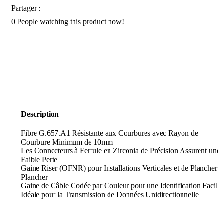
LC
Partager :
UPC
0
People watching this product now!
-
LC/UPC-
SM-
DX-
20
3m
Description
Fibre G.657.A1 Résistante aux Courbures avec Rayon de
Courbure Minimum de 10mm
Les Connecteurs à Ferrule en Zirconia de Précision Assurent un
Faible Perte
Gaine Riser (OFNR) pour Installations Verticales et de Plancher
Plancher
Gaine de Câble Codée par Couleur pour une Identification Facil
Idéale pour la Transmission de Données Unidirectionnelle