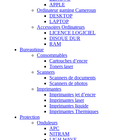
APPLE
Ordinateur gaming Cameroun
DESKTOP
LAPTOP
Accessoires Ordinateurs
LICENCE LOGICIEL
DISQUE DUR
RAM
Bureautique
Consommables
Cartouches d’encre
Toners laser
Scanners
Scanners de documents
Scanners de photos
Imprimantes
Imprimantes jet d’encre
Imprimantes laser
Imprimantes liquide
Imprimantes Thermiques
Protection
Onduleurs
APC
NITRAM
LIGH WAVE