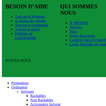
BESOIN D’AIDE
QUI SOMMES
NOUS
Tout sur la livraison
À propos des retraits
À PROPOS
Tout sur la commande
Services
Articles et stocks
Blog
Politique de
Notre showroom
confidentialité
Carrières chez Al’Speed
Cond. générales de vent
SUIVEZ-NOUS
Promotions
Ordinateur
Serveurs
Rackables
Non Rackables
Accessoires Serveur