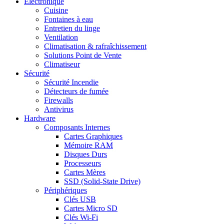
Electronique
Cuisine
Fontaines à eau
Entretien du linge
Ventilation
Climatisation & rafraîchissement
Solutions Point de Vente
Climatiseur
Sécurité
Sécurité Incendie
Détecteurs de fumée
Firewalls
Antivirus
Hardware
Composants Internes
Cartes Graphiques
Mémoire RAM
Disques Durs
Processeurs
Cartes Mères
SSD (Solid-State Drive)
Périphériques
Clés USB
Cartes Micro SD
Clés Wi-Fi