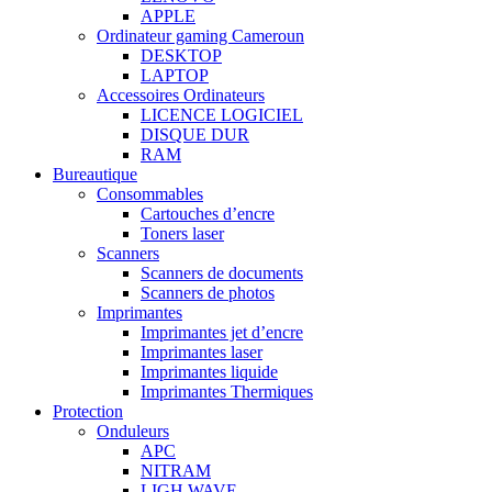
APPLE
Ordinateur gaming Cameroun
DESKTOP
LAPTOP
Accessoires Ordinateurs
LICENCE LOGICIEL
DISQUE DUR
RAM
Bureautique
Consommables
Cartouches d’encre
Toners laser
Scanners
Scanners de documents
Scanners de photos
Imprimantes
Imprimantes jet d’encre
Imprimantes laser
Imprimantes liquide
Imprimantes Thermiques
Protection
Onduleurs
APC
NITRAM
LIGH WAVE