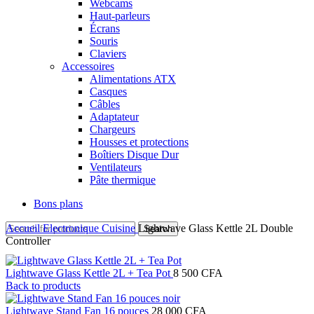
Webcams
Haut-parleurs
Écrans
Souris
Claviers
Accessoires
Alimentations ATX
Casques
Câbles
Adaptateur
Chargeurs
Housses et protections
Boîtiers Disque Dur
Ventilateurs
Pâte thermique
Bons plans
Accueil
Electronique
Cuisine
Lightwave Glass Kettle 2L Double
Search
Controller
Lightwave Glass Kettle 2L + Tea Pot
8 500
CFA
Back to products
Lightwave Stand Fan 16 pouces
28 000
CFA