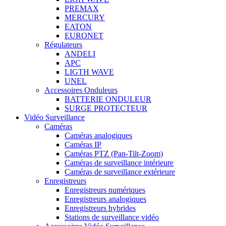
PREMAX
MERCURY
EATON
EURONET
Régulateurs
ANDELI
APC
LIGTH WAVE
UNEL
Accessoires Onduleurs
BATTERIE ONDULEUR
SURGE PROTECTEUR
Vidéo Surveillance
Caméras
Caméras analogiques
Caméras IP
Caméras PTZ (Pan-Tilt-Zoom)
Caméras de surveillance intérieure
Caméras de surveillance extérieure
Enregistreurs
Enregistreurs numériques
Enregistreurs analogiques
Enregistreurs hybrides
Stations de surveillance vidéo