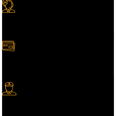
Support 24/7
Services client adapté.
Paiement multiple
Plusieurs modes de paiement.
Livraison express
Livraison express disponible.