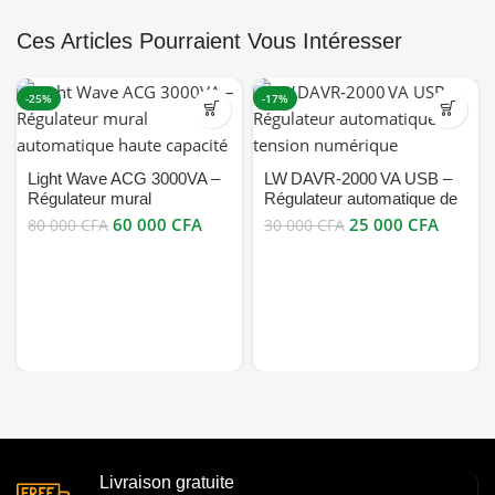
Ces Articles Pourraient Vous Intéresser
-25%
-17%
Light Wave ACG 3000VA –
LW DAVR‑2000 VA USB –
Régulateur mural
Régulateur automatique de
automatique haute capacité
tension numérique bon prix
60 000
CFA
25 000
CFA
80 000
CFA
30 000
CFA
Livraison gratuite