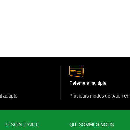
Paiement multiple
nt adapté.
Plusieurs modes de paiement
BESOIN D’AIDE
QUI SOMMES NOUS