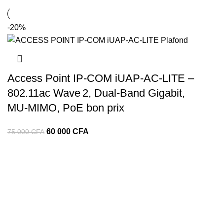
-20%
Access Point IP‑COM iUAP‑AC‑LITE –
802.11ac Wave 2, Dual‑Band Gigabit,
MU‑MIMO, PoE bon prix
60 000
CFA
75 000
CFA