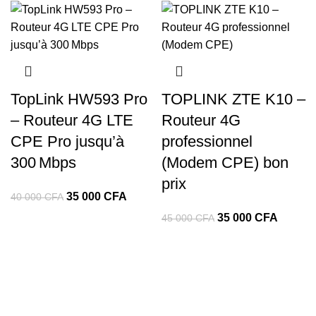
initial
actuel
était :
est :
était :
est :
40
35
50
40
000 CFA.
000 CFA.
000 CFA.
000 CF
TopLink HW593 Pro
TOPLINK ZTE K10 –
– Routeur 4G LTE
Routeur 4G
CPE Pro jusqu’à
professionnel
300 Mbps
(Modem CPE) bon
prix
Le
Le
35 000
CFA
40 000
CFA
prix
prix
Le
Le
35 000
CFA
45 000
CFA
initial
actuel
prix
prix
était :
est :
initial
actuel
40
35
était :
est :
000 CFA.
000 CFA.
45
35
000 CFA.
000 CF