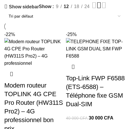
Show
9
12
18
24
Show sidebar
-22%
-25%
Top‑Link FWP F6588
Modem routeur
(ETS‑6588) –
TOPLINK 4G CPE
Téléphone fixe GSM
Pro Router (HW311S
Dual‑SIM
Pro2) – 4G
Le
Le
30 000
CFA
40 000
CFA
professionnel bon
prix
prix
prix