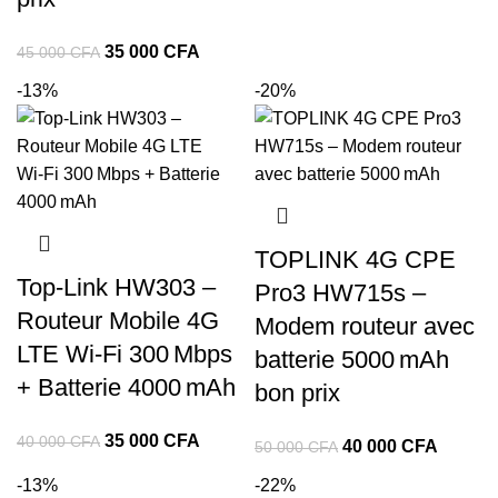
initial
actuel
était :
est :
Le
Le
35 000
CFA
45 000
CFA
40
30
prix
prix
-13%
-20%
000 CFA.
000 CF
initial
actuel
était :
est :
45
35
000 CFA.
000 CFA.
TOPLINK 4G CPE
Top‑Link HW303 –
Pro3 HW715s –
Routeur Mobile 4G
Modem routeur avec
LTE Wi‑Fi 300 Mbps
batterie 5000 mAh
+ Batterie 4000 mAh
bon prix
Le
Le
35 000
CFA
40 000
CFA
Le
Le
40 000
CFA
50 000
CFA
prix
prix
prix
prix
-13%
-22%
initial
actuel