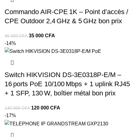
Commando AIR‑CPE 1K – Point d’accès /
CPE Outdoor 2,4 GHz & 5 GHz bon prix
35 000
CFA
45 000
CFA
-14%
Switch HIKVISION DS‑3E0318P‑E/M –
16 ports PoE 10/100 Mbps + 1 uplink RJ45
+ 1 SFP, 130 W, boîtier métal bon prix
120 000
CFA
140 000
CFA
-17%