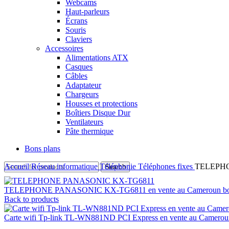
Webcams
Haut-parleurs
Écrans
Souris
Claviers
Accessoires
Alimentations ATX
Casques
Câbles
Adaptateur
Chargeurs
Housses et protections
Boîtiers Disque Dur
Ventilateurs
Pâte thermique
Bons plans
Accueil
Réseau informatique
Téléphonie
Téléphones fixes
TELEPHON
Search
TELEPHONE PANASONIC KX-TG6811 en vente au Cameroun bo
Back to products
Carte wifi Tp-link TL-WN881ND PCI Express en vente au Camerou