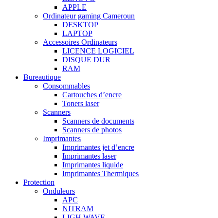
APPLE
Ordinateur gaming Cameroun
DESKTOP
LAPTOP
Accessoires Ordinateurs
LICENCE LOGICIEL
DISQUE DUR
RAM
Bureautique
Consommables
Cartouches d’encre
Toners laser
Scanners
Scanners de documents
Scanners de photos
Imprimantes
Imprimantes jet d’encre
Imprimantes laser
Imprimantes liquide
Imprimantes Thermiques
Protection
Onduleurs
APC
NITRAM
LIGH WAVE