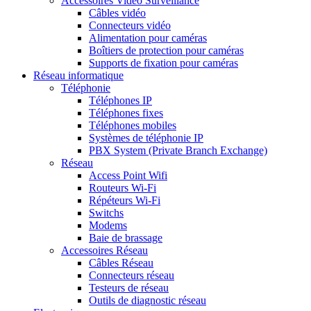
Accessoires Vidéo Surveillance
Câbles vidéo
Connecteurs vidéo
Alimentation pour caméras
Boîtiers de protection pour caméras
Supports de fixation pour caméras
Réseau informatique
Téléphonie
Téléphones IP
Téléphones fixes
Téléphones mobiles
Systèmes de téléphonie IP
PBX System (Private Branch Exchange)
Réseau
Access Point Wifi
Routeurs Wi-Fi
Répéteurs Wi-Fi
Switchs
Modems
Baie de brassage
Accessoires Réseau
Câbles Réseau
Connecteurs réseau
Testeurs de réseau
Outils de diagnostic réseau