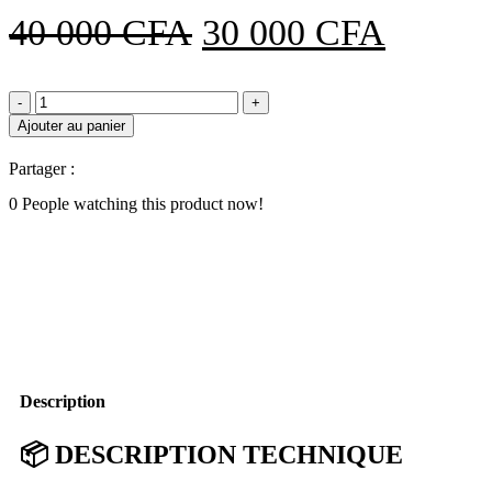
Le
Le
40 000
CFA
30 000
CFA
prix
prix
quantité
initial
actuel
de
Ajouter au panier
TELEPHONE
était :
est :
PANASONIC
Partager :
KX-
40
30
TS880MX
0
People watching this product now!
en
000 CFA.
000 C
vente
au
Cameroun
bon
prix
Description
📦
DESCRIPTION TECHNIQUE