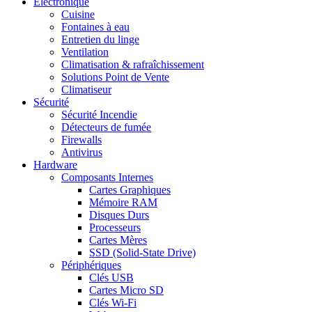
Electronique
Cuisine
Fontaines à eau
Entretien du linge
Ventilation
Climatisation & rafraîchissement
Solutions Point de Vente
Climatiseur
Sécurité
Sécurité Incendie
Détecteurs de fumée
Firewalls
Antivirus
Hardware
Composants Internes
Cartes Graphiques
Mémoire RAM
Disques Durs
Processeurs
Cartes Mères
SSD (Solid-State Drive)
Périphériques
Clés USB
Cartes Micro SD
Clés Wi-Fi