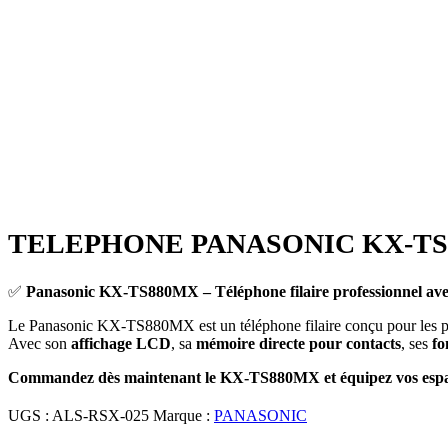
-25%
Click to enlarge
TELEPHONE PANASONIC KX-TS880
✅
Panasonic KX-TS880MX – Téléphone filaire professionnel avec
Le Panasonic KX-TS880MX est un téléphone filaire conçu pour les profes
Avec son
affichage LCD
, sa
mémoire directe pour contacts
, ses
fo
Commandez dès maintenant le KX-TS880MX et équipez vos espaces 
UGS :
ALS-RSX-025
Marque :
PANASONIC