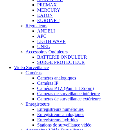
PREMAX
MERCURY
EATON
EURONET
Régulateurs
ANDELI
APC
LIGTH WAVE
UNEL
Accessoires Onduleurs
BATTERIE ONDULEUR
SURGE PROTECTEUR
Vidéo Surveillance
Caméras
Caméras analogiques
Caméras IP
Caméras PTZ (Pan-Tilt-Zoom)
Caméras de surveillance intérieure
Caméras de surveillance extérieure
Enregistreurs
Enregistreurs numériques
Enregistreurs analogiques
Enregistreurs hybrides
Stations de surveillance vidéo