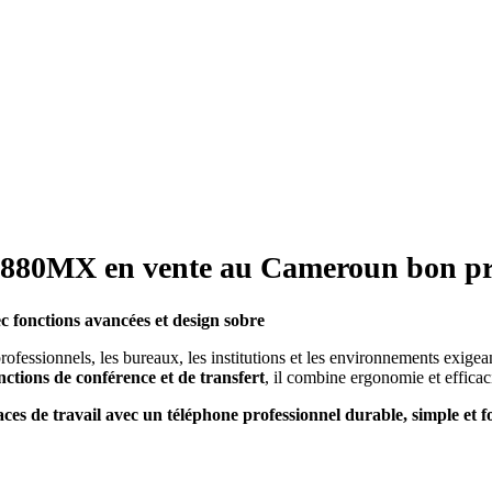
000 CFA.
initial
000 CFA.
actuel
était :
est :
20
18
000 CFA.
000 CFA.
MX en vente au Cameroun bon pr
 fonctions avancées et design sobre
sionnels, les bureaux, les institutions et les environnements exigeant u
nctions de conférence et de transfert
, il combine ergonomie et efficac
de travail avec un téléphone professionnel durable, simple et fo