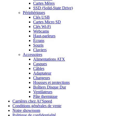
Cartes Mères
SSD (Solid-State Drive)
Périphériques
Clés USB
Cartes Micro SD
Clés Wi-Fi
Webcams
Haut-parleurs
Écrans
Souris
Claviers
Accessoires
Alimentations ATX
Casques
Câbles
Adaptateur
Chargeurs
Housses et protections
Boîtiers Disque Dur
Ventilateurs
Pâte thermique
Carrières chez Al’Speed
Conditions générales de vente
Notre showroom
Politique de confidentialité