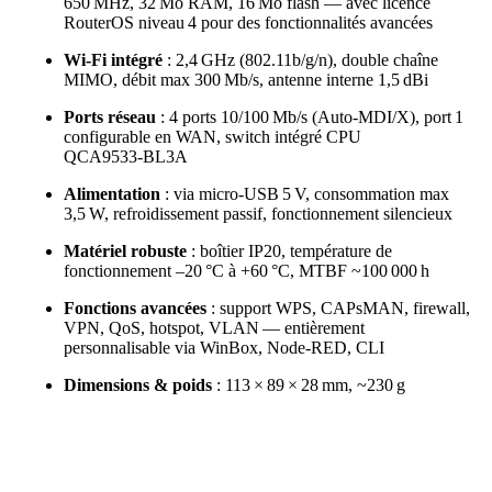
650 MHz, 32 Mo RAM, 16 Mo flash — avec licence
RouterOS niveau 4 pour des fonctionnalités avancées
Wi‑Fi intégré
: 2,4 GHz (802.11b/g/n), double chaîne
MIMO, débit max 300 Mb/s, antenne interne 1,5 dBi
Ports réseau
: 4 ports 10/100 Mb/s (Auto‑MDI/X), port 1
configurable en WAN, switch intégré CPU
QCA9533‑BL3A
Alimentation
: via micro‑USB 5 V, consommation max
3,5 W, refroidissement passif, fonctionnement silencieux
Matériel robuste
: boîtier IP20, température de
fonctionnement –20 °C à +60 °C, MTBF ~100 000 h
Fonctions avancées
: support WPS, CAPsMAN, firewall,
VPN, QoS, hotspot, VLAN — entièrement
personnalisable via WinBox, Node‑RED, CLI
Dimensions & poids
: 113 × 89 × 28 mm, ~230 g