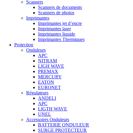
Scanners
Scanners de documents
Scanners de photos
Imprimantes
Imprimantes jet d’encre
Imprimantes laser
Imprimantes liquide
Imprimantes Thermiques
Protection
Onduleurs
APC
NITRAM
LIGH WAVE
PREMAX
MERCURY
EATON
EURONET
Régulateurs
ANDELI
APC
LIGTH WAVE
UNEL
Accessoires Onduleurs
BATTERIE ONDULEUR
SURGE PROTECTEUR