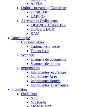
APPLE
Ordinateur gaming Cameroun
DESKTOP
LAPTOP
Accessoires Ordinateurs
LICENCE LOGICIEL
DISQUE DUR
RAM
Bureautique
Consommables
Cartouches d’encre
Toners laser
Scanners
Scanners de documents
Scanners de photos
Imprimantes
Imprimantes jet d’encre
Imprimantes laser
Imprimantes liquide
Imprimantes Thermiques
Protection
Onduleurs
APC
NITRAM
LIGH WAVE