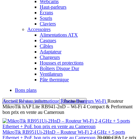
Webcams
Haut-parleurs
Écrans
Souris
Claviers
Accessoires
Alimentations ATX
Casques
Câbles
Adaptateur
Chargeurs
Housses et protections
Boîtiers Disque Dur
Ventilateurs
Pâte thermique
Bons plans
Accueil
Réseau informatique
Réseau
Routeurs Wi-Fi
Routeur
Rechercher
MikroTik hAP Lite RB941‑2nD – Wi‑Fi 4 Compact & Performant
bon prix en vente au Cameroun
MikroTik RB951Ui‑2HnD – Routeur Wi‑Fi 2,4 GHz + 5 ports
Ethernet + PoE bon prix en vente au Cameroun
70 000
CFA
Le prix