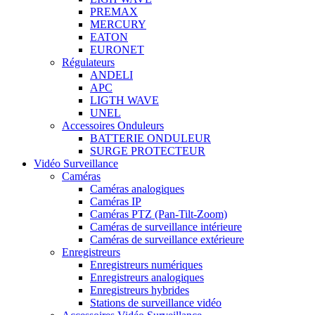
PREMAX
MERCURY
EATON
EURONET
Régulateurs
ANDELI
APC
LIGTH WAVE
UNEL
Accessoires Onduleurs
BATTERIE ONDULEUR
SURGE PROTECTEUR
Vidéo Surveillance
Caméras
Caméras analogiques
Caméras IP
Caméras PTZ (Pan-Tilt-Zoom)
Caméras de surveillance intérieure
Caméras de surveillance extérieure
Enregistreurs
Enregistreurs numériques
Enregistreurs analogiques
Enregistreurs hybrides
Stations de surveillance vidéo