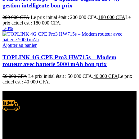
gestion intelligente bon prix
200 000
CFA
Le prix initial était : 200 000 CFA.
180 000
CFA
Le
prix actuel est : 180 000 CFA.
-20%
Ajouter au panier
TOPLINK 4G CPE Pro3 HW715s – Modem
routeur avec batterie 5000 mAh bon prix
50 000
CFA
Le prix initial était : 50 000 CFA.
40 000
CFA
Le prix
actuel est : 40 000 CFA.
Livraison gratuite
à certaines conditions.