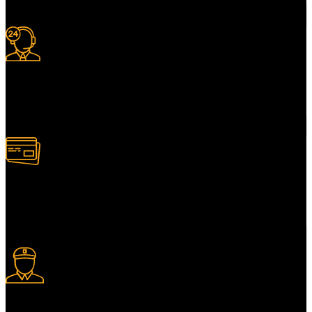
Support 24/7
Services client adapté.
Paiement multiple
Plusieurs modes de paiement.
Livraison express