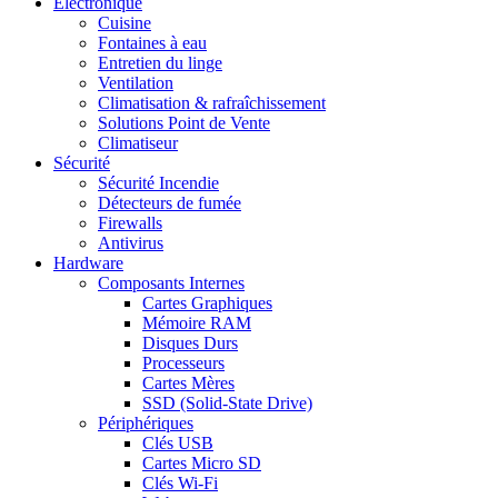
Electronique
Cuisine
Fontaines à eau
Entretien du linge
Ventilation
Climatisation & rafraîchissement
Solutions Point de Vente
Climatiseur
Sécurité
Sécurité Incendie
Détecteurs de fumée
Firewalls
Antivirus
Hardware
Composants Internes
Cartes Graphiques
Mémoire RAM
Disques Durs
Processeurs
Cartes Mères
SSD (Solid-State Drive)
Périphériques
Clés USB
Cartes Micro SD
Clés Wi-Fi