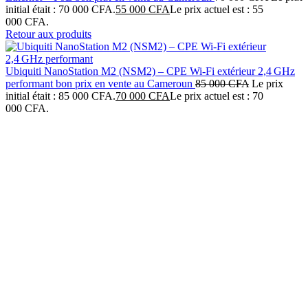
initial était : 70 000 CFA.
55 000
CFA
Le prix actuel est : 55
000 CFA.
Retour aux produits
Ubiquiti NanoStation M2 (NSM2) – CPE Wi‑Fi extérieur 2,4 GHz
performant bon prix en vente au Cameroun
85 000
CFA
Le prix
initial était : 85 000 CFA.
70 000
CFA
Le prix actuel est : 70
000 CFA.
-40%
Click to enlarge