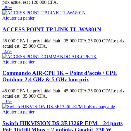
prix actuel est : 120 000 CFA.
-29%
Ajouter au panier
ACCESS POINT TP LINK TL-WA801N
35 000
CFA
Le prix initial était : 35 000 CFA.
25 000
CFA
Le prix
actuel est : 25 000 CFA.
-22%
Ajouter au panier
Commando AIR‑CPE 1K – Point d’accès / CPE
Outdoor 2,4 GHz & 5 GHz bon prix
45 000
CFA
Le prix initial était : 45 000 CFA.
35 000
CFA
Le prix
actuel est : 35 000 CFA.
-10%
Ajouter au panier
Switch HIKVISION DS‑3E1326P‑EI/M – 24 ports
PoE 10/100 Mbps + 2 uplinks Gigabit, 230 W,