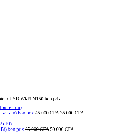
teur USB Wi-Fi N150 bon prix
Le
Le
-en-un) bon prix
45 000
CFA
35 000
CFA
prix
prix
initial
actuel
Le
était :
Le
est :
dBi) bon prix
65 000
CFA
50 000
CFA
prix
45
prix
35