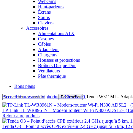
Webcams
Haut-parleurs
Écrans
Souris
Claviers
Accessoires
Alimentations ATX
Casques
Câbles
Adaptateur
Chargeurs
Housses et protections
Boîtiers Disque Dur
Ventilateurs
Pâte thermique
Bons plans
Accueil
Hardware
Périphériques
Clés Wi-Fi
Tenda W311MI – Adapta
Rechercher
TP-Link TL-WR8961N – Modem-routeur Wi-Fi N300 ADSL2+ (Tout
Retour aux produits
Tenda O3 – Point d’accès CPE extérieur 2,4 GHz (jusqu’à 5 km, 12 