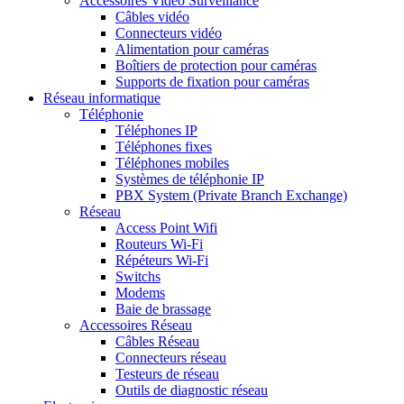
Accessoires Vidéo Surveillance
Câbles vidéo
Connecteurs vidéo
Alimentation pour caméras
Boîtiers de protection pour caméras
Supports de fixation pour caméras
Réseau informatique
Téléphonie
Téléphones IP
Téléphones fixes
Téléphones mobiles
Systèmes de téléphonie IP
PBX System (Private Branch Exchange)
Réseau
Access Point Wifi
Routeurs Wi-Fi
Répéteurs Wi-Fi
Switchs
Modems
Baie de brassage
Accessoires Réseau
Câbles Réseau
Connecteurs réseau
Testeurs de réseau
Outils de diagnostic réseau