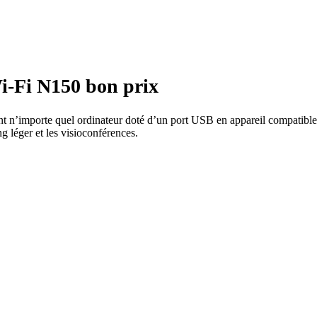
initial
000 CFA.
actuel
000 CFA.
était :
est :
65
50
000 CFA.
000 CFA.
-Fi N150 bon prix
 n’importe quel ordinateur doté d’un port USB en appareil compatible Wi
g léger et les visioconférences.