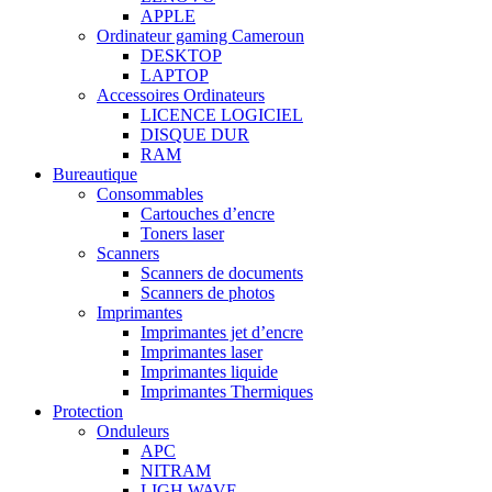
APPLE
Ordinateur gaming Cameroun
DESKTOP
LAPTOP
Accessoires Ordinateurs
LICENCE LOGICIEL
DISQUE DUR
RAM
Bureautique
Consommables
Cartouches d’encre
Toners laser
Scanners
Scanners de documents
Scanners de photos
Imprimantes
Imprimantes jet d’encre
Imprimantes laser
Imprimantes liquide
Imprimantes Thermiques
Protection
Onduleurs
APC
NITRAM
LIGH WAVE