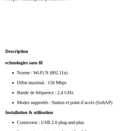
USB
000 CFA.
000 C
Wi-
Fi
N150
bon
prix
Description
echnologies sans fil
Norme : Wi-Fi N (802.11n)
Débit maximal : 150 Mbps
Bande de fréquence : 2,4 GHz
Modes supportés : Station et point d’accès (SoftAP)
Installation & utilisation
Connexion : USB 2.0 plug-and-play