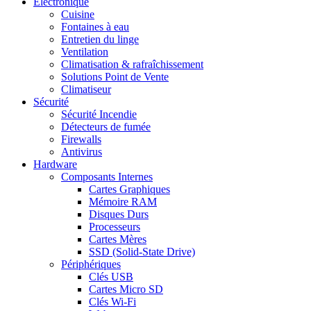
Electronique
Cuisine
Fontaines à eau
Entretien du linge
Ventilation
Climatisation & rafraîchissement
Solutions Point de Vente
Climatiseur
Sécurité
Sécurité Incendie
Détecteurs de fumée
Firewalls
Antivirus
Hardware
Composants Internes
Cartes Graphiques
Mémoire RAM
Disques Durs
Processeurs
Cartes Mères
SSD (Solid-State Drive)
Périphériques
Clés USB
Cartes Micro SD
Clés Wi-Fi