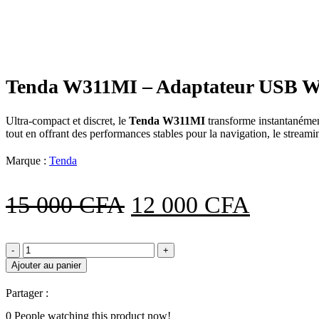
-20%
Click to enlarge
Tenda W311MI – Adaptateur USB Wi
Ultra-compact et discret, le
Tenda W311MI
transforme instantanément
tout en offrant des performances stables pour la navigation, le streamin
Marque :
Tenda
Le
Le
15 000
CFA
12 000
CFA
prix
prix
quantité
initial
actuel
de
Ajouter au panier
Tenda
était :
est :
W311MI
Partager :
–
15
12
Adaptateur
0
People watching this product now!