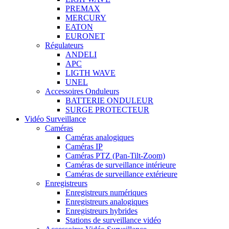
PREMAX
MERCURY
EATON
EURONET
Régulateurs
ANDELI
APC
LIGTH WAVE
UNEL
Accessoires Onduleurs
BATTERIE ONDULEUR
SURGE PROTECTEUR
Vidéo Surveillance
Caméras
Caméras analogiques
Caméras IP
Caméras PTZ (Pan-Tilt-Zoom)
Caméras de surveillance intérieure
Caméras de surveillance extérieure
Enregistreurs
Enregistreurs numériques
Enregistreurs analogiques
Enregistreurs hybrides
Stations de surveillance vidéo