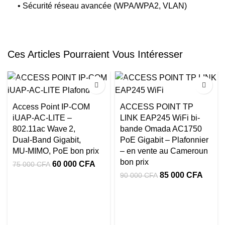
• Sécurité réseau avancée (WPA/WPA2, VLAN)
Ces Articles Pourraient Vous Intéresser
-20%
-6%
Access Point IP‑COM
ACCESS POINT TP
iUAP‑AC‑LITE –
LINK EAP245 WiFi bi-
802.11ac Wave 2,
bande Omada AC1750
Dual‑Band Gigabit,
PoE Gigabit – Plafonnier
MU‑MIMO, PoE bon prix
– en vente au Cameroun
bon prix
60 000
CFA
75 000
CFA
85 000
CFA
90 000
CFA