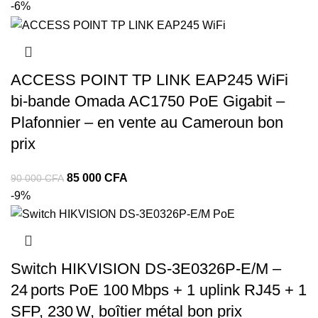
-6%
ACCESS POINT TP LINK EAP245 WiFi
bi-bande Omada AC1750 PoE Gigabit –
Plafonnier – en vente au Cameroun bon
prix
85 000
CFA
90 000
CFA
-9%
Switch HIKVISION DS‑3E0326P‑E/M –
24 ports PoE 100 Mbps + 1 uplink RJ45 + 1
SFP, 230 W, boîtier métal bon prix