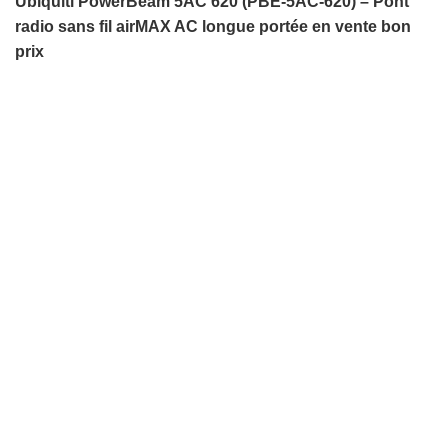
Ubiquiti PowerBeam 5AC 620 (PBE-5AC-620) – Pont
radio sans fil airMAX AC longue portée en vente bon
prix
-13%
Click to enlarge