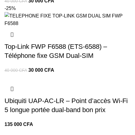
30 000
CFA
40 000
CFA
-25%
Top‑Link FWP F6588 (ETS‑6588) –
Téléphone fixe GSM Dual‑SIM
30 000
CFA
40 000
CFA
Ubiquiti UAP‑AC‑LR – Point d’accès Wi-Fi
5 longue portée dual-band bon prix
CFA