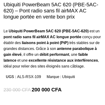
Ubiquiti PowerBeam 5AC 620 (PBE-5AC-
620) – Pont radio sans fil airMAX AC
longue portée en vente bon prix
Le
Ubiquiti PowerBeam 5AC 620 (PBE-5AC-620)
est un
pont radio sans fil airMAX AC longue portée
conçu pour
établir des
liaisons point à point (PtP)
très stables sur de
grandes distances. Grâce à son
antenne parabolique à
gain élevé
, il offre un
débit performant
, une
faible
latence
et une
excellente résistance aux interférences
,
idéal pour relier des sites éloignés sans câblage.
UGS :
ALS-RSX-109
Marque :
Ubiquiti
200 000
CFA
230 000
CFA