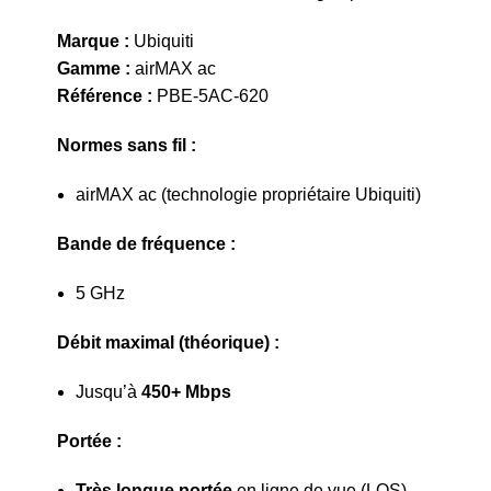
Marque :
Ubiquiti
Gamme :
airMAX ac
Référence :
PBE-5AC-620
Normes sans fil :
airMAX ac (technologie propriétaire Ubiquiti)
Bande de fréquence :
5 GHz
Débit maximal (théorique) :
Jusqu’à
450+ Mbps
Portée :
Très longue portée
en ligne de vue (LOS)