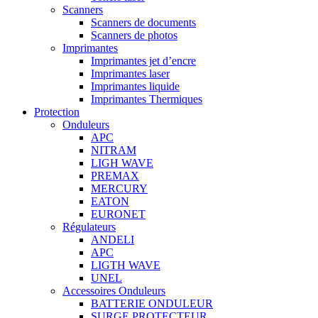
Scanners
Scanners de documents
Scanners de photos
Imprimantes
Imprimantes jet d’encre
Imprimantes laser
Imprimantes liquide
Imprimantes Thermiques
Protection
Onduleurs
APC
NITRAM
LIGH WAVE
PREMAX
MERCURY
EATON
EURONET
Régulateurs
ANDELI
APC
LIGTH WAVE
UNEL
Accessoires Onduleurs
BATTERIE ONDULEUR
SURGE PROTECTEUR