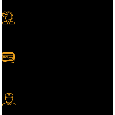
à certaines conditions.
Support 24/7
Services client adapté.
Paiement multiple
Plusieurs modes de paiement.
Livraison express