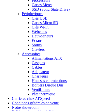
Processeurs
Cartes Mères
SSD (Solid-State Drive)
Périphériques
Clés USB
Cartes Micro SD
Clés Wi-Fi
Webcams
Haut-parleurs
Écrans
Souris
Claviers
Accessoires
Alimentations ATX
Casques
Câbles
Adaptateur
Chargeurs
Housses et protections
Boîtiers Disque Dur
Ventilateurs
Pâte thermique
Carrières chez Al’Speed
Conditions générales de vente
Notre showroom