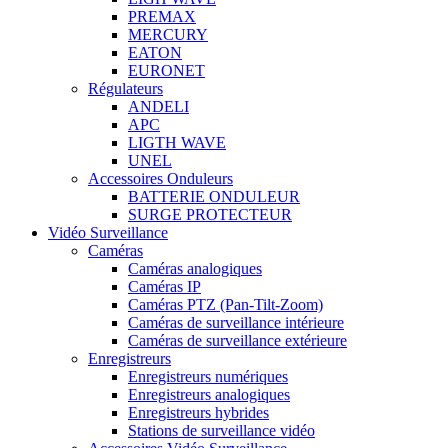
PREMAX
MERCURY
EATON
EURONET
Régulateurs
ANDELI
APC
LIGTH WAVE
UNEL
Accessoires Onduleurs
BATTERIE ONDULEUR
SURGE PROTECTEUR
Vidéo Surveillance
Caméras
Caméras analogiques
Caméras IP
Caméras PTZ (Pan-Tilt-Zoom)
Caméras de surveillance intérieure
Caméras de surveillance extérieure
Enregistreurs
Enregistreurs numériques
Enregistreurs analogiques
Enregistreurs hybrides
Stations de surveillance vidéo