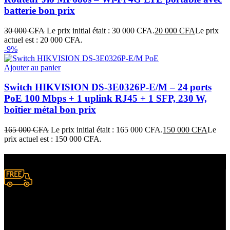
batterie bon prix
30 000
CFA
Le prix initial était : 30 000 CFA.
20 000
CFA
Le prix
actuel est : 20 000 CFA.
-9%
Ajouter au panier
Switch HIKVISION DS‑3E0326P‑E/M – 24 ports
PoE 100 Mbps + 1 uplink RJ45 + 1 SFP, 230 W,
boîtier métal bon prix
165 000
CFA
Le prix initial était : 165 000 CFA.
150 000
CFA
Le
prix actuel est : 150 000 CFA.
Livraison gratuite