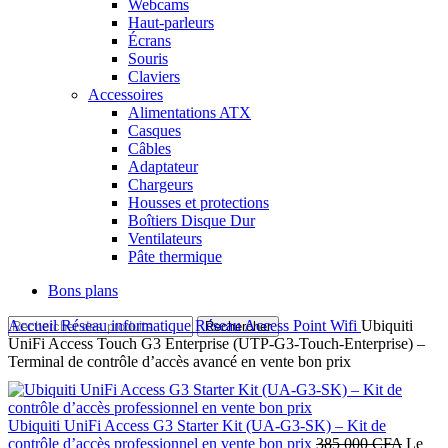
Webcams
Haut-parleurs
Écrans
Souris
Claviers
Accessoires
Alimentations ATX
Casques
Câbles
Adaptateur
Chargeurs
Housses et protections
Boîtiers Disque Dur
Ventilateurs
Pâte thermique
Bons plans
Accueil
Réseau informatique
Réseau
Access Point Wifi
Ubiquiti
Rechercher
UniFi Access Touch G3 Enterprise (UTP-G3-Touch-Enterprise) –
Terminal de contrôle d’accès avancé en vente bon prix
Ubiquiti UniFi Access G3 Starter Kit (UA-G3-SK) – Kit de
contrôle d’accès professionnel en vente bon prix
385 000
CFA
Le