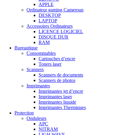
APPLE
Ordinateur gaming Cameroun
DESKTOP
LAPTOP
Accessoires Ordinateurs
LICENCE LOGICIEL
DISQUE DUR
RAM
Bureautique
Consommables
Cartouches d’encre
Toners laser
Scanners
Scanners de documents
Scanners de photos
Imprimantes
Imprimantes jet d’encre
Imprimantes laser
Imprimantes liquide
Imprimantes Thermiques
Protection
Onduleurs
APC
NITRAM
LIGH WAVE