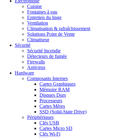
Electronique
Cuisine
Fontaines à eau
Entretien du linge
Ventilation
Climatisation & rafraîchissement
Solutions Point de Vente
Climatiseur
Sécurité
Sécurité Incendie
Détecteurs de fumée
Firewalls
Antivirus
Hardware
Composants Internes
Cartes Graphiques
Mémoire RAM
Disques Durs
Processeurs
Cartes Mères
SSD (Solid-State Drive)
Périphériques
Clés USB
Cartes Micro SD
Clés Wi-Fi