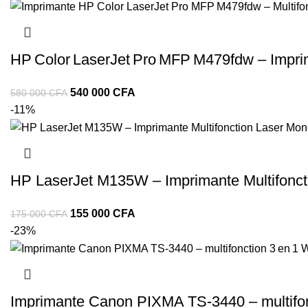
HP Color LaserJet Pro MFP M479fdw – Imprim
540 000
CFA
580 000
CFA
-11%
HP LaserJet M135W – Imprimante Multifonct
155 000
CFA
175 000
CFA
-23%
Imprimante Canon PIXMA TS‑3440 – multifonc