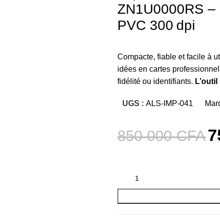
ZN1U0000RS – C
PVC 300 dpi
Compacte, fiable et facile à util
idées en cartes professionne
fidélité ou identifiants.
L’outi
UGS :
ALS-IMP-041
Mar
7
850 000
CFA