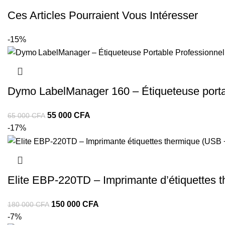
Ces Articles Pourraient Vous Intéresser
-15%
Dymo LabelManager 160 – Étiqueteuse port
55 000
CFA
65 000
CFA
-17%
Elite EBP‑220TD – Imprimante d’étiquettes t
150 000
CFA
180 000
CFA
-7%