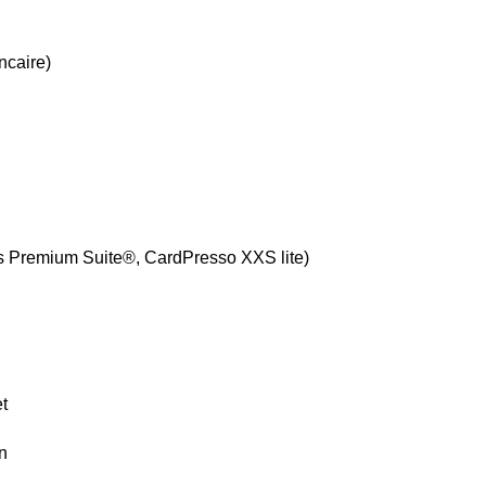
ncaire)
is Premium Suite®, CardPresso XXS lite)
t
n