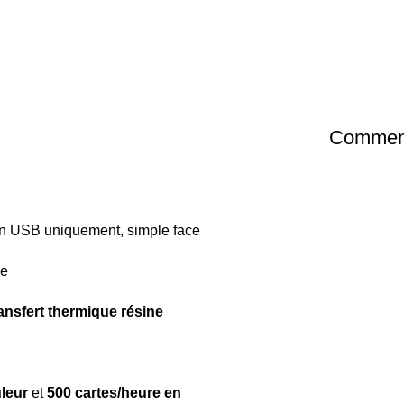
Comment
n USB uniquement, simple face
ce
ansfert thermique résine
leur
et
500 cartes/heure en