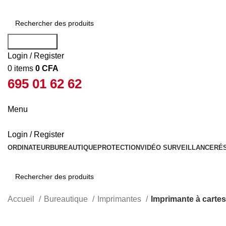
Rechercher
Login / Register
0
items
0
CFA
695 01 62 62
Menu
Login / Register
ORDINATEUR
BUREAUTIQUE
PROTECTION
VIDÉO SURVEILLANCE
RÉ
Rechercher
Accueil
Bureautique
Imprimantes
Imprimante à carte
-12%