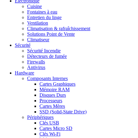
Electronique
Cuisine
Fontaines à eau
Entretien du linge
Ventilation
Climatisation & rafraîchissement
Solutions Point de Vente
Climatiseur
Sécurité
Sécurité Incendie
Détecteurs de fumée
Firewalls
Antivirus
Hardware
Composants Internes
Cartes Graphiques
Mémoire RAM
Disques Durs
Processeurs
Cartes Mères
SSD (Solid-State Drive)
Périphériques
Clés USB
Cartes Micro SD
Clés Wi-Fi