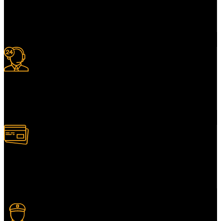
Livraison gratuite
à certaines conditions.
Support 24/7
Services client adapté.
Paiement multiple
Plusieurs modes de paiement.