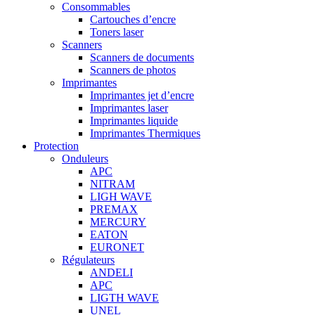
Consommables
Cartouches d’encre
Toners laser
Scanners
Scanners de documents
Scanners de photos
Imprimantes
Imprimantes jet d’encre
Imprimantes laser
Imprimantes liquide
Imprimantes Thermiques
Protection
Onduleurs
APC
NITRAM
LIGH WAVE
PREMAX
MERCURY
EATON
EURONET
Régulateurs
ANDELI
APC
LIGTH WAVE
UNEL