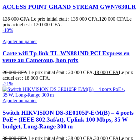
ACCESS POINT GRAND STREAM GWN7630LR
135 000
CFA
Le prix initial était : 135 000 CFA.
120 000
CFA
Le
prix actuel est : 120 000 CFA.
-10%
Ajouter au panier
Carte wifi Tp-link TL-WN881ND PCI Express en
vente au Cameroun, bon prix
20 000
CFA
Le prix initial était : 20 000 CFA.
18 000
CFA
Le prix
actuel est : 18 000 CFA.
-21%
Ajouter au panier
Switch HIKVISION DS‑3E0105P‑E/M(B) – 4 ports
PoE+ (IEEE 802.3af/at), Uplink 100 Mbps, 35 W
budget, Long‑Range 300 m
38 000
CFA
Le prix initial était : 38 000 CFA.
30 000
CFA
Le prix