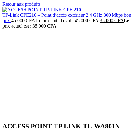
Retour aux produits
TP‑Link CPE210 – Point d’accès extérieur 2,4 GHz 300 Mbps bon
prix
45 000
CFA
Le prix initial était : 45 000 CFA.
35 000
CFA
Le
prix actuel est : 35 000 CFA.
-29%
Click to enlarge
ACCESS POINT TP LINK TL-WA801N