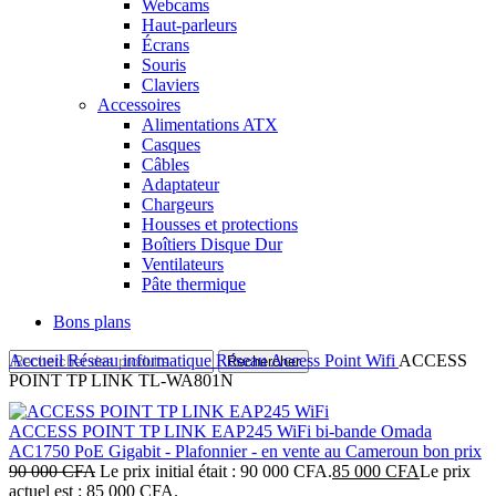
Webcams
Haut-parleurs
Écrans
Souris
Claviers
Accessoires
Alimentations ATX
Casques
Câbles
Adaptateur
Chargeurs
Housses et protections
Boîtiers Disque Dur
Ventilateurs
Pâte thermique
Bons plans
Accueil
Réseau informatique
Réseau
Access Point Wifi
ACCESS
Rechercher
POINT TP LINK TL-WA801N
ACCESS POINT TP LINK EAP245 WiFi bi-bande Omada
AC1750 PoE Gigabit - Plafonnier - en vente au Cameroun bon prix
90 000
CFA
Le prix initial était : 90 000 CFA.
85 000
CFA
Le prix
actuel est : 85 000 CFA.