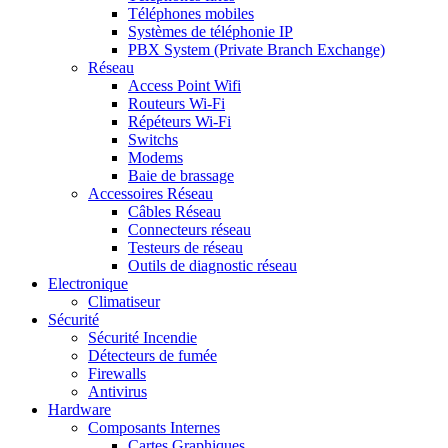
Téléphones mobiles
Systèmes de téléphonie IP
PBX System (Private Branch Exchange)
Réseau
Access Point Wifi
Routeurs Wi-Fi
Répéteurs Wi-Fi
Switchs
Modems
Baie de brassage
Accessoires Réseau
Câbles Réseau
Connecteurs réseau
Testeurs de réseau
Outils de diagnostic réseau
Electronique
Climatiseur
Sécurité
Sécurité Incendie
Détecteurs de fumée
Firewalls
Antivirus
Hardware
Composants Internes
Cartes Graphiques