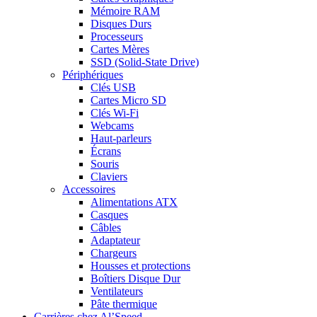
Mémoire RAM
Disques Durs
Processeurs
Cartes Mères
SSD (Solid-State Drive)
Périphériques
Clés USB
Cartes Micro SD
Clés Wi-Fi
Webcams
Haut-parleurs
Écrans
Souris
Claviers
Accessoires
Alimentations ATX
Casques
Câbles
Adaptateur
Chargeurs
Housses et protections
Boîtiers Disque Dur
Ventilateurs
Pâte thermique
Carrières chez Al’Speed