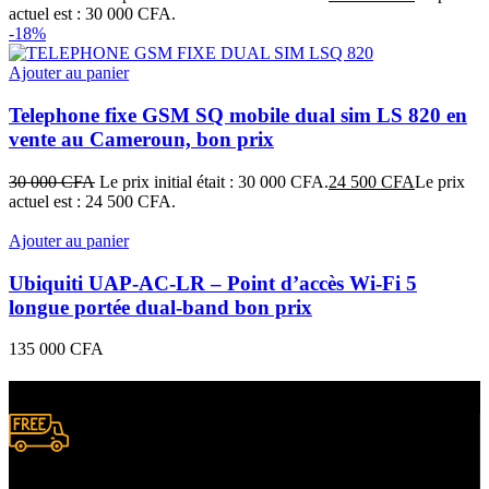
actuel est : 30 000 CFA.
-18%
Ajouter au panier
Telephone fixe GSM SQ mobile dual sim LS 820 en
vente au Cameroun, bon prix
30 000
CFA
Le prix initial était : 30 000 CFA.
24 500
CFA
Le prix
actuel est : 24 500 CFA.
Ajouter au panier
Ubiquiti UAP‑AC‑LR – Point d’accès Wi-Fi 5
longue portée dual-band bon prix
135 000
CFA