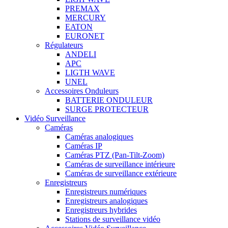
PREMAX
MERCURY
EATON
EURONET
Régulateurs
ANDELI
APC
LIGTH WAVE
UNEL
Accessoires Onduleurs
BATTERIE ONDULEUR
SURGE PROTECTEUR
Vidéo Surveillance
Caméras
Caméras analogiques
Caméras IP
Caméras PTZ (Pan-Tilt-Zoom)
Caméras de surveillance intérieure
Caméras de surveillance extérieure
Enregistreurs
Enregistreurs numériques
Enregistreurs analogiques
Enregistreurs hybrides
Stations de surveillance vidéo