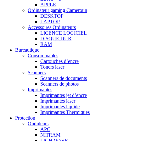
APPLE
Ordinateur gaming Cameroun
DESKTOP
LAPTOP
Accessoires Ordinateurs
LICENCE LOGICIEL
DISQUE DUR
RAM
Bureautique
Consommables
Cartouches d’encre
Toners laser
Scanners
Scanners de documents
Scanners de photos
Imprimantes
Imprimantes jet d’encre
Imprimantes laser
Imprimantes liquide
Imprimantes Thermiques
Protection
Onduleurs
APC
NITRAM
LIGH WAVE