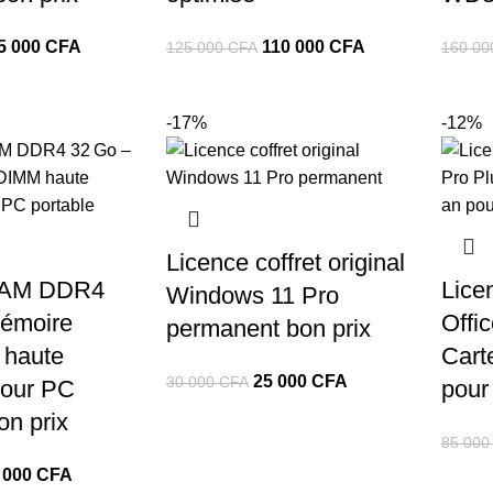
e
Le
Le
Le
5 000
CFA
110 000
CFA
125 000
CFA
160 0
ix
prix
prix
prix
itial
actuel
initial
actuel
-17%
-12%
ait :
est :
était :
est :
00
75
125
110
00 CFA.
000 CFA.
000 CFA.
000 CFA.
Licence coffret original
AM DDR4
Lice
Windows 11 Pro
émoire
Offi
permanent bon prix
haute
Carte
Le
Le
25 000
CFA
30 000
CFA
pour PC
pour
prix
prix
on prix
initial
actuel
85 00
était :
est :
Le
 000
CFA
30
25