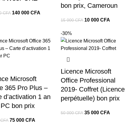
bon prix, Cameroun
Le
Le
140 000
CFA
00
CFA
Le
Le
10 000
CFA
prix
prix
15 000
CFA
prix
prix
initial
actuel
-30%
initial
actuel
était :
est :
était :
est :
160
140
15
10
000 CFA.
000 CFA.
000 CFA.
000 CFA.
Licence Microsoft
nce Microsoft
Office Professional
ce 365 Pro Plus –
2019- Coffret (Licence
 d’activation 1 an
perpétuelle) bon prix
 PC bon prix
Le
Le
35 000
CFA
50 000
CFA
Le
Le
prix
prix
75 000
CFA
0
CFA
prix
prix
initial
actuel