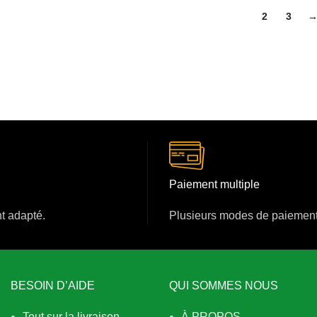
x
prix
000 CFA.
000 CFA.
1
2
3
tial
actuel
it :
est :
60
0 CFA.
000 CFA.
Paiement multiple
nt adapté.
Plusieurs modes de paiement
BESOIN D’AIDE
QUI SOMMES NOUS
Tout sur la livraison
À PROPOS