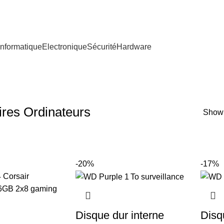
nformatique
Electronique
Sécurité
Hardware
res Ordinateurs
Sho
-20%
-17%
Disque dur interne
Disq