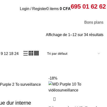
695 01 62 62
Login / Register
0
items
0
CFA
Bons plans
Affichage de 1–12 sur 34 résultats
w
9
12
18
24
-18%
ue dur interne