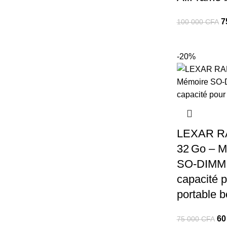
L
7
100 000
CFA
pr
in
-20%
ét
1
0
LEXAR R
32 Go – M
SO‑DIMM 
capacité 
portable b
Le
60
75 000
CFA