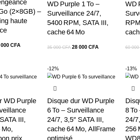
engeance
WD Purple 1 To –
WD P
Go (2×8GB) –
Surveillance 24/7,
Surv
ng haute
5400 RPM, SATA III,
RPM,
ce
cache 64 Mo
cach
Le
 000
CFA
Le
Le
28 000
CFA
35 000
CFA
60 00
x
prix
prix
prix
tial
actuel
initial
actuel
it :
est :
-12%
-13%
était :
est :
35
35
28
0 CFA.
000 CFA.
000 CFA.
000 CFA.
r WD Purple
Disque dur WD Purple
Disq
veillance
6 To – Surveillance
8 To
 SATA III,
24/7, 3,5″ SATA III,
24/7
 Mo,
cache 64 Mo, AllFrame
256 
bon prix
optimisé
WD8