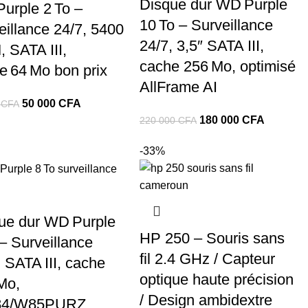
Disque dur WD Purple
urple 2 To –
10 To – Surveillance
eillance 24/7, 5400
24/7, 3,5″ SATA III,
 SATA III,
cache 256 Mo, optimisé
e 64 Mo bon prix
AllFrame AI
Le
Le
50 000
CFA
0
CFA
Le
Le
180 000
CFA
prix
prix
220 000
CFA
prix
prix
initial
actuel
-33%
initial
actuel
était :
est :
était :
est :
60
50
220
180
000 CFA.
000 CFA.
000 CFA.
000 CFA
ue dur WD Purple
HP 250 – Souris sans
 – Surveillance
fil 2.4 GHz / Capteur
, SATA III, cache
optique haute précision
Mo,
/ Design ambidextre
4/W85PURZ