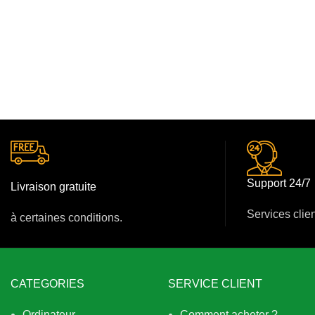
pri
ini
éta
75
00
Support 24/7
Livraison gratuite
Services clie
à certaines conditions.
CATEGORIES
SERVICE CLIENT
Ordinateur
Comment acheter ?