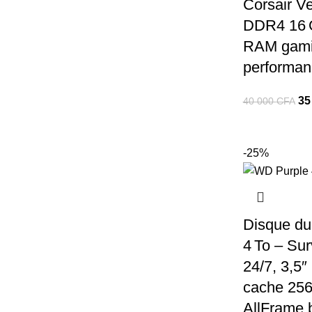
Corsair V
DDR4 16 
RAM gami
performan
Le
35
40 000
CFA
pri
ini
éta
-25%
40
00
Disque du
4 To – Sur
24/7, 3,5″
cache 256
AllFrame 