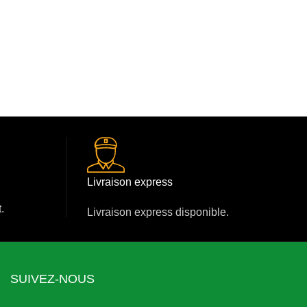
initial
actuel
était :
est :
→
était :
est :
50
35
85
75
000 CFA.
000 CFA.
000 CFA.
000 CFA.
Livraison express
.
Livraison express disponible.
SUIVEZ-NOUS