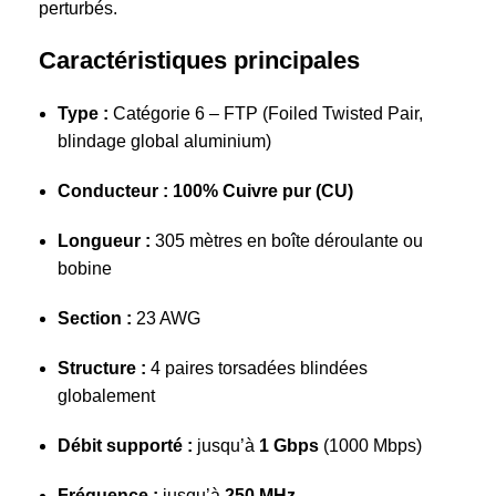
perturbés.
Caractéristiques principales
Type :
Catégorie 6 – FTP (Foiled Twisted Pair,
blindage global aluminium)
Conducteur :
100% Cuivre pur (CU)
Longueur :
305 mètres en boîte déroulante ou
bobine
Section :
23 AWG
Structure :
4 paires torsadées blindées
globalement
Débit supporté :
jusqu’à
1 Gbps
(1000 Mbps)
Fréquence :
jusqu’à
250 MHz