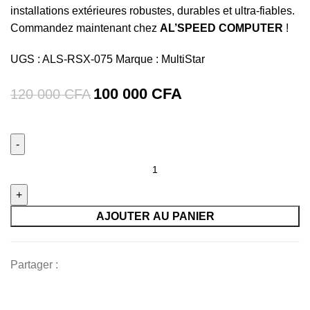
installations extérieures robustes, durables et ultra-fiables.
Commandez maintenant chez
AL’SPEED COMPUTER
!
UGS :
ALS-RSX-075
Marque :
MultiStar
100 000
CFA
120 000
CFA
quantité
de
Câble
Réseau
AJOUTER AU PANIER
MULTISTAR
Cat6
Partager :
FTP
Outdoor
|