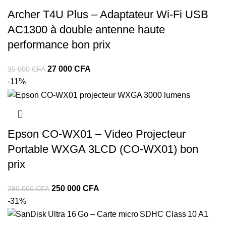
Archer T4U Plus – Adaptateur Wi-Fi USB
AC1300 à double antenne haute
performance bon prix
27 000
CFA
35 000
CFA
-11%
Epson CO-WX01 – Video Projecteur
Portable WXGA 3LCD (CO-WX01) bon
prix
250 000
CFA
280 000
CFA
-31%