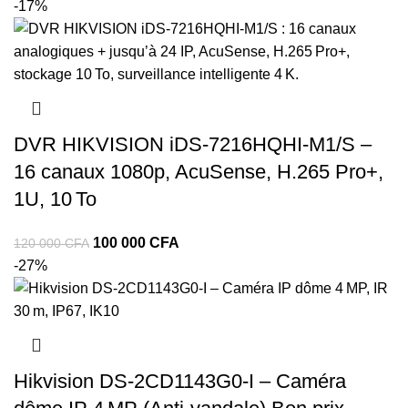
-17%
DVR HIKVISION iDS‑7216HQHI‑M1/S –
16 canaux 1080p, AcuSense, H.265 Pro+,
1U, 10 To
100 000
CFA
120 000
CFA
-27%
Hikvision DS‑2CD1143G0‑I – Caméra