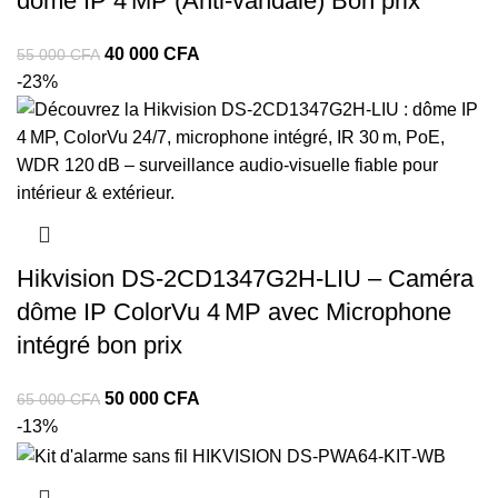
dôme IP 4 MP (Anti‑vandale) Bon prix
40 000
CFA
55 000
CFA
-23%
Hikvision DS‑2CD1347G2H‑LIU – Caméra
dôme IP ColorVu 4 MP avec Microphone
intégré bon prix
50 000
CFA
65 000
CFA
-13%