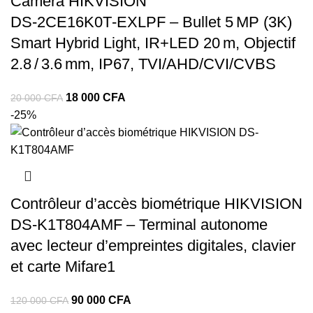
Caméra HIKVISION
DS‑2CE16K0T‑EXLPF – Bullet 5 MP (3K)
Smart Hybrid Light, IR+LED 20 m, Objectif
2.8 / 3.6 mm, IP67, TVI/AHD/CVI/CVBS
18 000
CFA
20 000
CFA
-25%
Contrôleur d’accès biométrique HIKVISION
DS‑K1T804AMF – Terminal autonome
avec lecteur d’empreintes digitales, clavier
et carte Mifare1
90 000
CFA
120 000
CFA