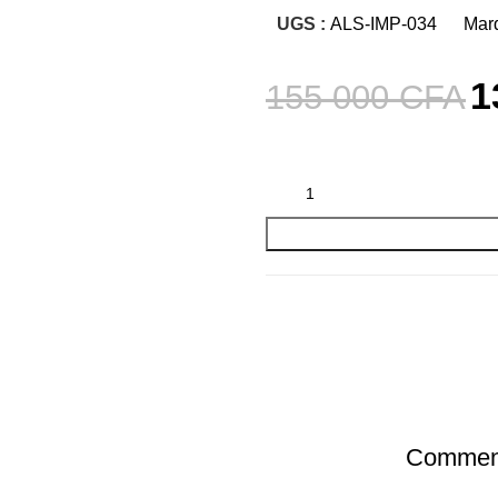
UGS :
ALS-IMP-034
Mar
1
155 000
CFA
Comment