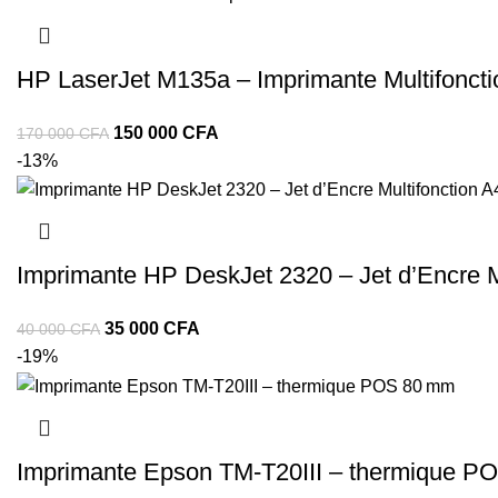
HP LaserJet M135a – Imprimante Multifonct
150 000
CFA
170 000
CFA
-13%
Imprimante HP DeskJet 2320 – Jet d’Encre M
35 000
CFA
40 000
CFA
-19%
Imprimante Epson TM-T20III – thermique PO