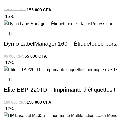
155 000
CFA
170 000
CFA
-15%
Dymo LabelManager 160 – Étiqueteuse port
55 000
CFA
65 000
CFA
-17%
Elite EBP‑220TD – Imprimante d’étiquettes t
150 000
CFA
180 000
CFA
-12%