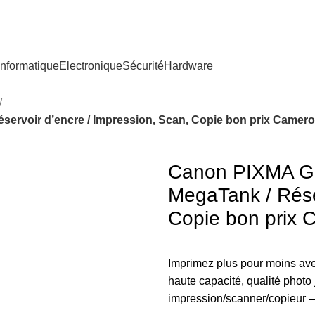
nformatique
Electronique
Sécurité
Hardware
servoir d’encre / Impression, Scan, Copie bon prix Camer
Canon PIXMA G24
MegaTank / Réser
Copie bon prix
Imprimez plus pour moins av
haute capacité, qualité photo
impression/scanner/copieur — 