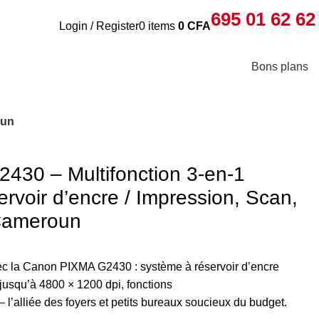
695 01 62 62
Login / Register
0
items
0
CFA
Bons plans
oun
30 – Multifonction 3-en-1
voir d’encre / Impression, Scan,
 Cameroun
ec la Canon PIXMA G2430 : système à réservoir d’encre
 jusqu’à 4800 × 1200 dpi, fonctions
l’alliée des foyers et petits bureaux soucieux du budget.