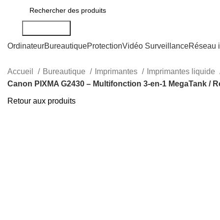
Rechercher
Ordinateur
Bureautique
Protection
Vidéo Surveillance
Réseau i
Accueil
Bureautique
Imprimantes
Imprimantes liquide
Canon PIXMA G2430 – Multifonction 3-en-1 MegaTank / Ré
Retour aux produits
-13%
Click to enlarge
CFA
CFA
CFA
CFA