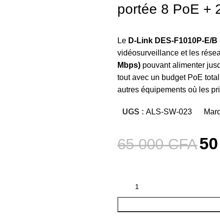
portée 8 PoE + 2
Le
D-Link DES-F1010P-E/B
vidéosurveillance et les rése
Mbps)
pouvant alimenter jus
tout avec un budget PoE tota
autres équipements où les pri
UGS :
ALS-SW-023
Marq
50
65 000
CFA