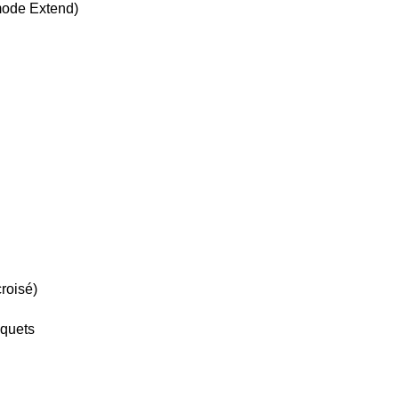
ode Extend)
roisé)
aquets