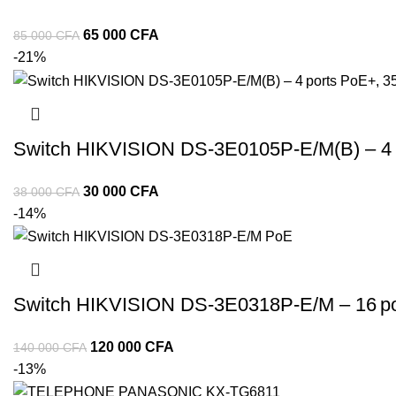
65 000
CFA
85 000
CFA
-21%
Switch HIKVISION DS‑3E0105P‑E/M(B) – 4 po
30 000
CFA
38 000
CFA
-14%
Switch HIKVISION DS‑3E0318P‑E/M – 16 port
120 000
CFA
140 000
CFA
-13%