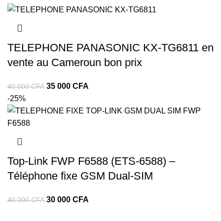
TELEPHONE PANASONIC KX-TG6811 en
vente au Cameroun bon prix
35 000
CFA
40 000
CFA
-25%
Top‑Link FWP F6588 (ETS‑6588) –
Téléphone fixe GSM Dual‑SIM
30 000
CFA
40 000
CFA