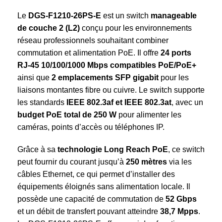
Le
DGS-F1210-26PS-E
est un switch
manageable
de couche 2 (L2)
conçu pour les environnements
réseau professionnels souhaitant combiner
commutation et alimentation PoE. Il offre
24 ports
RJ-45 10/100/1000 Mbps compatibles PoE/PoE+
ainsi que
2 emplacements SFP gigabit
pour les
liaisons montantes fibre ou cuivre. Le switch supporte
les standards
IEEE 802.3af et IEEE 802.3at
, avec un
budget PoE total de 250 W
pour alimenter les
caméras, points d’accès ou téléphones IP.
Grâce à sa
technologie Long Reach PoE
, ce switch
peut fournir du courant jusqu’à
250 mètres
via les
câbles Ethernet, ce qui permet d’installer des
équipements éloignés sans alimentation locale. Il
possède une capacité de commutation de
52 Gbps
et un débit de transfert pouvant atteindre
38,7 Mpps
.