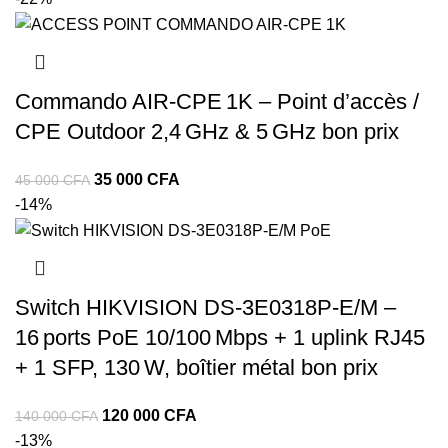
Commando AIR‑CPE 1K – Point d’accès /
CPE Outdoor 2,4 GHz & 5 GHz bon prix
35 000
CFA
45 000
CFA
-14%
Switch HIKVISION DS‑3E0318P‑E/M –
16 ports PoE 10/100 Mbps + 1 uplink RJ45
+ 1 SFP, 130 W, boîtier métal bon prix
120 000
CFA
140 000
CFA
-13%