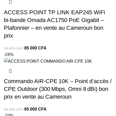
ACCESS POINT TP LINK EAP245 WiFi
bi-bande Omada AC1750 PoE Gigabit –
Plafonnier – en vente au Cameroun bon
prix
85 000
CFA
90 000
CFA
-24%
Commando AIR‑CPE 10K – Point d’accès /
CPE Outdoor (300 Mbps, Omni 8 dBi) bon
prix en vente au Cameroun
65 000
CFA
85 000
CFA
-22%