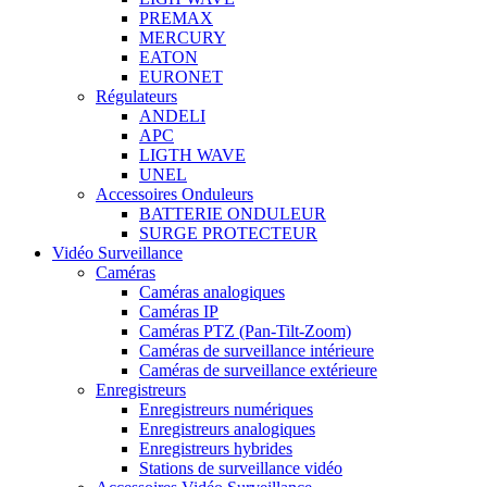
PREMAX
MERCURY
EATON
EURONET
Régulateurs
ANDELI
APC
LIGTH WAVE
UNEL
Accessoires Onduleurs
BATTERIE ONDULEUR
SURGE PROTECTEUR
Vidéo Surveillance
Caméras
Caméras analogiques
Caméras IP
Caméras PTZ (Pan-Tilt-Zoom)
Caméras de surveillance intérieure
Caméras de surveillance extérieure
Enregistreurs
Enregistreurs numériques
Enregistreurs analogiques
Enregistreurs hybrides
Stations de surveillance vidéo