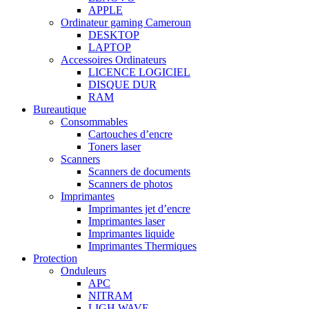
APPLE
Ordinateur gaming Cameroun
DESKTOP
LAPTOP
Accessoires Ordinateurs
LICENCE LOGICIEL
DISQUE DUR
RAM
Bureautique
Consommables
Cartouches d’encre
Toners laser
Scanners
Scanners de documents
Scanners de photos
Imprimantes
Imprimantes jet d’encre
Imprimantes laser
Imprimantes liquide
Imprimantes Thermiques
Protection
Onduleurs
APC
NITRAM
LIGH WAVE