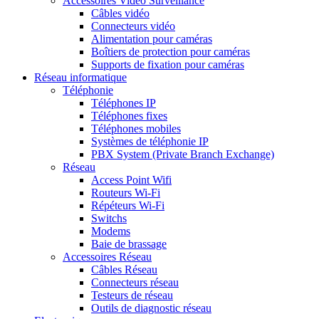
Accessoires Vidéo Surveillance
Câbles vidéo
Connecteurs vidéo
Alimentation pour caméras
Boîtiers de protection pour caméras
Supports de fixation pour caméras
Réseau informatique
Téléphonie
Téléphones IP
Téléphones fixes
Téléphones mobiles
Systèmes de téléphonie IP
PBX System (Private Branch Exchange)
Réseau
Access Point Wifi
Routeurs Wi-Fi
Répéteurs Wi-Fi
Switchs
Modems
Baie de brassage
Accessoires Réseau
Câbles Réseau
Connecteurs réseau
Testeurs de réseau
Outils de diagnostic réseau