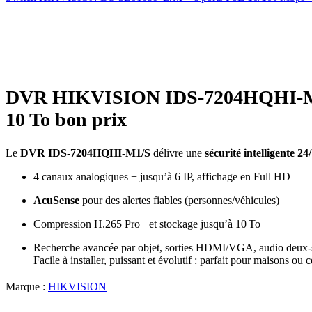
-18%
Click to enlarge
DVR HIKVISION IDS‑7204HQHI‑M1/S 
10 To bon prix
Le
DVR IDS‑7204HQHI‑M1/S
délivre une
sécurité intelligente 24
4 canaux analogiques + jusqu’à 6 IP, affichage en Full HD
AcuSense
pour des alertes fiables (personnes/véhicules)
Compression H.265 Pro+ et stockage jusqu’à 10 To
Recherche avancée par objet, sorties HDMI/VGA, audio deux‑
Facile à installer, puissant et évolutif : parfait pour maisons ou
Marque :
HIKVISION