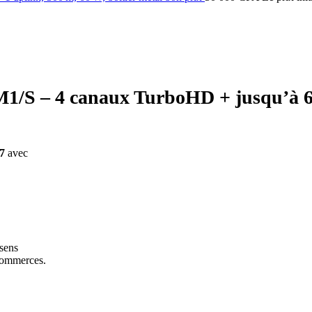
– 4 canaux TurboHD + jusqu’à 6 IP
/7
avec
sens
 commerces.