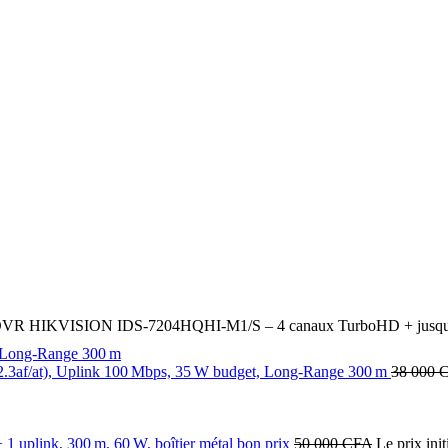
VR HIKVISION IDS‑7204HQHI‑M1/S – 4 canaux TurboHD + jusqu’à 6
3af/at), Uplink 100 Mbps, 35 W budget, Long‑Range 300 m
38 000
uplink, 300 m, 60 W, boîtier métal bon prix
50 000
CFA
Le prix init