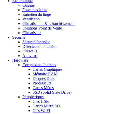
Electronique
Cuisine
Fontaines à eau
Entretien du linge
Ventilation
Climatisation & rafraîchissement
Solutions Point de Vente
Climatiseur
Sécurité
Sécurité Incendie
Détecteurs de fumée
Firewalls
Antivirus
Hardware
Composants Internes
Cartes Graphiques
Mémoire RAM
Disques Durs
Processeurs
Cartes Mères
SSD (Solid-State Drive)
Périphériques
Clés USB
Cartes Micro SD
Clés Wi-Fi