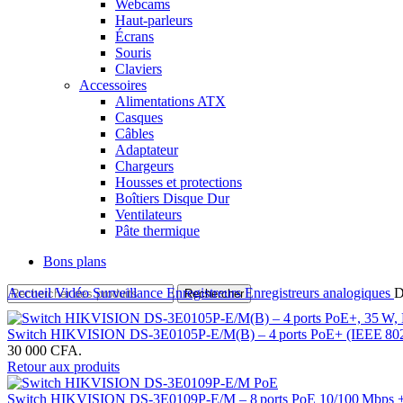
Webcams
Haut-parleurs
Écrans
Souris
Claviers
Accessoires
Alimentations ATX
Casques
Câbles
Adaptateur
Chargeurs
Housses et protections
Boîtiers Disque Dur
Ventilateurs
Pâte thermique
Bons plans
Accueil
Vidéo Surveillance
Enregistreurs
Enregistreurs analogiques
D
Rechercher
Switch HIKVISION DS‑3E0105P‑E/M(B) – 4 ports PoE+ (IEEE 802.
30 000 CFA.
Retour aux produits
Switch HIKVISION DS‑3E0109P‑E/M – 8 ports PoE 10/100 Mbps + 1 