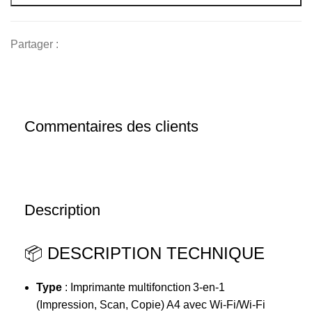
EcoTank L3251
–
Partager :
multifonction
Jet
d'Encre
A4
Wi‑Fi
Commentaires des clients
bon
prix
en
vente
au
Description
Cameroun
📦 DESCRIPTION TECHNIQUE
Type
: Imprimante multifonction 3-en‑1
(Impression, Scan, Copie) A4 avec Wi‑Fi/Wi‑Fi