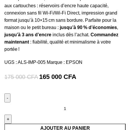
aux cartouches : réservoirs d’encre haute capacité,
connexion sans fil Wi‑Fi/Wi‑Fi Direct, impression grand
format jusqu’à 10×15 cm sans bordure. Parfaite pour la
maison ou le petit bureau :
jusqu’à 90 % d’économies
,
jusqu’à 3 ans d’encre
inclus dès l’achat.
Commandez
maintenant
: fiabilité, qualité et minimalisme à votre
portée !
UGS :
ALS-IMP-005
Marque :
EPSON
165 000
CFA
175 000
CFA
quantité
de
Imprimante
Epson
AJOUTER AU PANIER