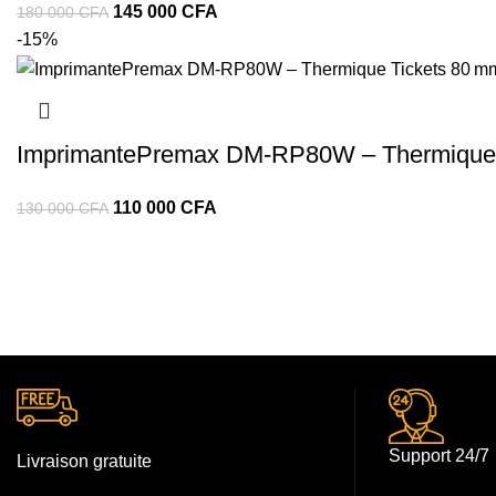
145 000
CFA
180 000
CFA
-15%
ImprimantePremax DM‑RP80W – Thermique T
110 000
CFA
130 000
CFA
Support 24/7
Livraison gratuite