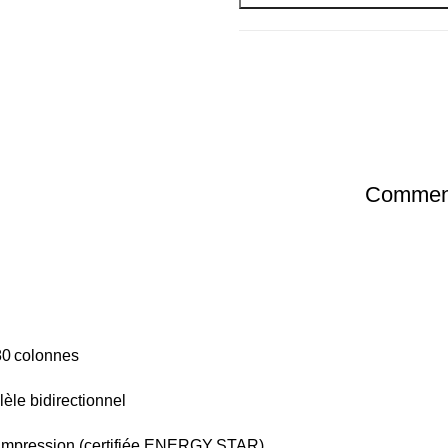
Comment
 80 colonnes
lèle bidirectionnel
n impression (certifiée ENERGY STAR)