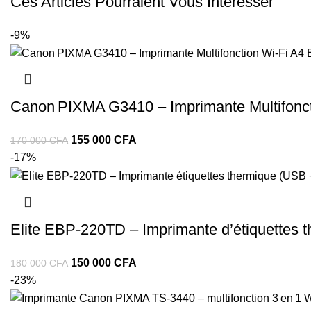
Ces Articles Pourraient Vous Intéresser
-9%
Canon PIXMA G3410 – Imprimante Multifonct
155 000
CFA
170 000
CFA
-17%
Elite EBP‑220TD – Imprimante d’étiquettes t
150 000
CFA
180 000
CFA
-23%