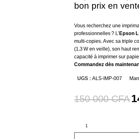
bon prix en ven
Vous recherchez une impriman
professionnelles ? L’
Epson L
multi‑copies. Avec sa triple c
(1,3 W en veille), son haut r
capacité à imprimer sur papier 
Commandez dès maintenan
UGS :
ALS-IMP-007
Mar
1
150 000
CFA