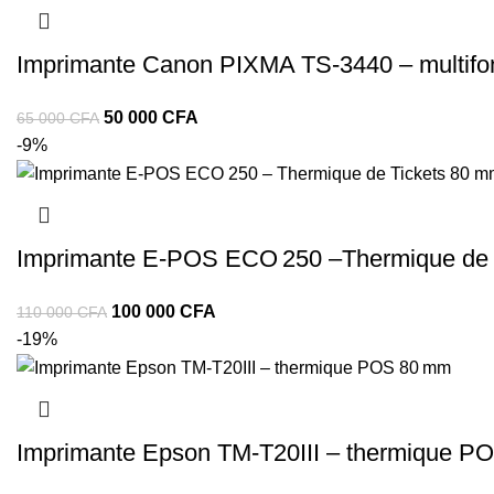
Imprimante Canon PIXMA TS‑3440 – multifonc
50 000
CFA
65 000
CFA
-9%
Imprimante E-POS ECO 250 –Thermique de T
100 000
CFA
110 000
CFA
-19%
Imprimante Epson TM-T20III – thermique PO