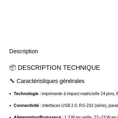
Description
📦 DESCRIPTION TECHNIQUE
🔧 Caractéristiques générales
Technologie
: imprimante à impact matricielle 24 pins,
Connectivité
: interfaces USB 2.0, RS‑232 (série), paral
Alimentation/Puissance
: 1,3 W en veille, 22–23 W e