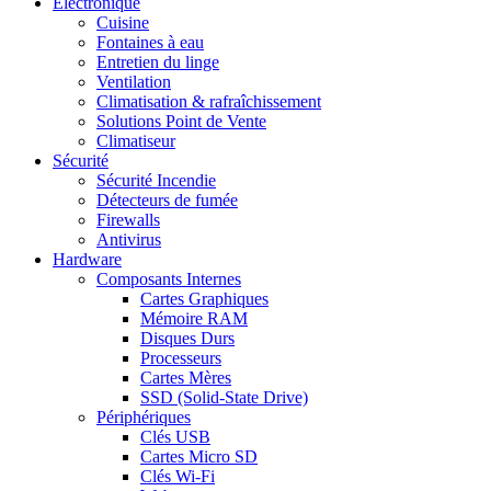
Electronique
Cuisine
Fontaines à eau
Entretien du linge
Ventilation
Climatisation & rafraîchissement
Solutions Point de Vente
Climatiseur
Sécurité
Sécurité Incendie
Détecteurs de fumée
Firewalls
Antivirus
Hardware
Composants Internes
Cartes Graphiques
Mémoire RAM
Disques Durs
Processeurs
Cartes Mères
SSD (Solid-State Drive)
Périphériques
Clés USB
Cartes Micro SD
Clés Wi-Fi