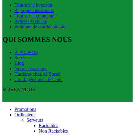
Tout sur la livraison
À propos des retraits
Tout sur la commande
Articles et stocks
Politique de confidentialité
QUI SOMMES NOUS
À PROPOS
Services
Blog
Notre showroom
Carrières chez Al’Speed
Cond. générales de vente
SUIVEZ-NOUS
Promotions
Ordinateur
Serveurs
Rackables
Non Rackables