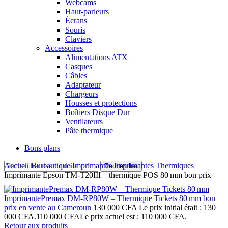
Webcams
Haut-parleurs
Écrans
Souris
Claviers
Accessoires
Alimentations ATX
Casques
Câbles
Adaptateur
Chargeurs
Housses et protections
Boîtiers Disque Dur
Ventilateurs
Pâte thermique
Bons plans
Accueil
Bureautique
Imprimantes
Imprimantes Thermiques
Rechercher
Imprimante Epson TM-T20III – thermique POS 80 mm bon prix
ImprimantePremax DM‑RP80W – Thermique Tickets 80 mm bon
prix en vente au Cameroun
130 000
CFA
Le prix initial était : 130
000 CFA.
110 000
CFA
Le prix actuel est : 110 000 CFA.
Retour aux produits