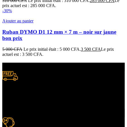
310 000
CFA
Le prix initial était : 310 000 CFA.
285 000
CFA
Le
prix actuel est : 285 000 CFA.
-30%
Ajouter au panier
Ruban DYMO D1 12 mm × 7 m – noir sur jaune
bon prix
5 000
CFA
Le prix initial était : 5 000 CFA.
3 500
CFA
Le prix
actuel est : 3 500 CFA.
Livraison gratuite
à certaines conditions.