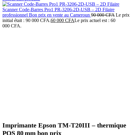
Scanner Code‑Barres Pro1 PR‑3206‑2D‑USB – 2D Filaire
professionnel Bon prix en vente au Cameroun
90 000
CFA
Le prix
initial était : 90 000 CFA.
60 000
CFA
Le prix actuel est : 60
000 CFA.
-19%
Click to enlarge
Imprimante Epson TM-T20III – thermique
POS 80 mm bon prix