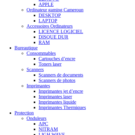
APPLE
Ordinateur gaming Cameroun
DESKTOP
LAPTOP
Accessoires Ordinateurs
LICENCE LOGICIEL
DISQUE DUR
RAM
Bureautique
Consommables
Cartouches d’encre
Toners laser
Scanners
Scanners de documents
Scanners de photos
Imprimantes
Imprimantes jet d’encre
Imprimantes laser
Imprimantes liquide
Imprimantes Thermiques
Protection
Onduleurs
APC
NITRAM
LIGH WAVE