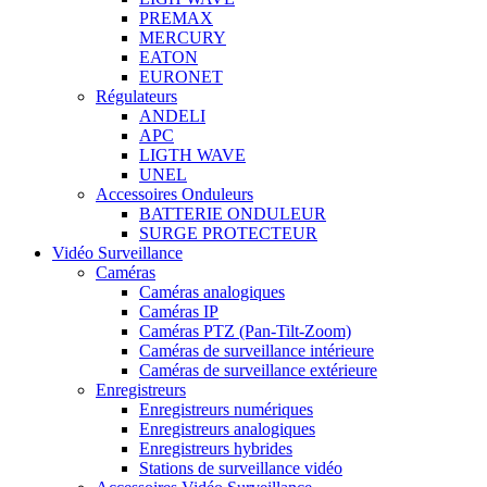
PREMAX
MERCURY
EATON
EURONET
Régulateurs
ANDELI
APC
LIGTH WAVE
UNEL
Accessoires Onduleurs
BATTERIE ONDULEUR
SURGE PROTECTEUR
Vidéo Surveillance
Caméras
Caméras analogiques
Caméras IP
Caméras PTZ (Pan-Tilt-Zoom)
Caméras de surveillance intérieure
Caméras de surveillance extérieure
Enregistreurs
Enregistreurs numériques
Enregistreurs analogiques
Enregistreurs hybrides
Stations de surveillance vidéo