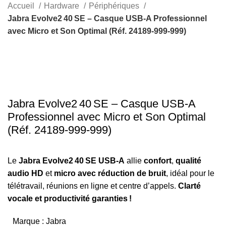
Rechercher
Accueil
Hardware
Périphériques
Jabra Evolve2 40 SE – Casque USB‑A Professionnel
avec Micro et Son Optimal (Réf. 24189‑999‑999)
-17%
Click to enlarge
Jabra Evolve2 40 SE – Casque USB‑A
Professionnel avec Micro et Son Optimal
(Réf. 24189‑999‑999)
Le
Jabra Evolve2 40 SE USB‑A
allie
confort
,
qualité
audio HD
et
micro avec réduction de bruit
, idéal pour le
télétravail, réunions en ligne et centre d’appels.
Clarté
vocale et productivité garanties !
Marque :
Jabra