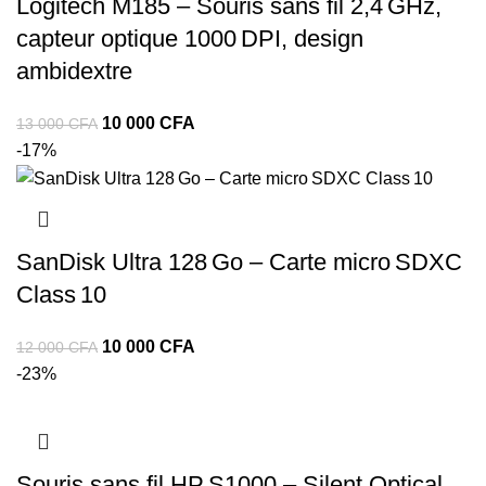
Logitech M185 – Souris sans fil 2,4 GHz,
capteur optique 1000 DPI, design
ambidextre
10 000
CFA
13 000
CFA
-17%
SanDisk Ultra 128 Go – Carte micro SDXC
Class 10
10 000
CFA
12 000
CFA
-23%
Souris sans fil HP S1000 – Silent Optical,