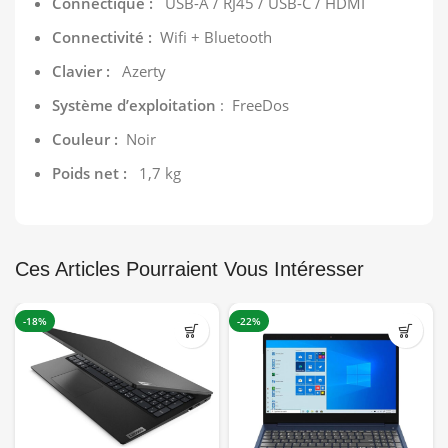
Connectique :
USB-A / RJ45 / USB-C / HDMI
Connectivité :
Wifi + Bluetooth
Clavier :
Azerty
Système d’exploitation
: FreeDos
Couleur :
Noir
Poids net :
1,7 kg
Ces Articles Pourraient Vous Intéresser
-18%
-22%