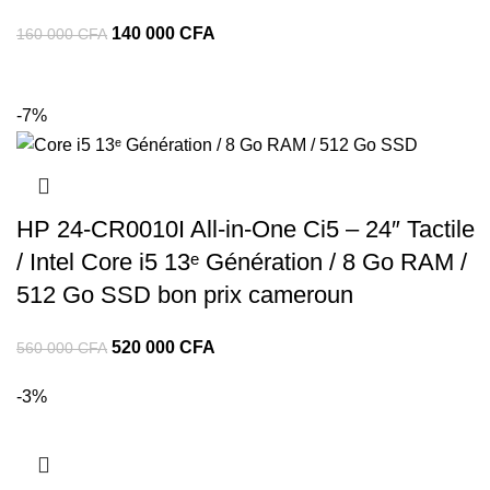
140 000
CFA
160 000
CFA
-7%
HP 24-CR0010I All-in-One Ci5 – 24″ Tactile
/ Intel Core i5 13ᵉ Génération / 8 Go RAM /
512 Go SSD bon prix cameroun
520 000
CFA
560 000
CFA
-3%