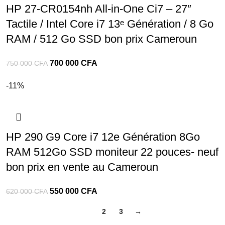
HP 27-CR0154nh All-in-One Ci7 – 27″
Tactile / Intel Core i7 13ᵉ Génération / 8 Go
RAM / 512 Go SSD bon prix Cameroun
700 000
CFA
750 000
CFA
-11%
HP 290 G9 Core i7 12e Génération 8Go
RAM 512Go SSD moniteur 22 pouces- neuf
bon prix en vente au Cameroun
550 000
CFA
620 000
CFA
1
2
3
→