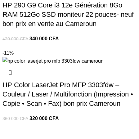
HP 290 G9 Core i3 12e Génération 8Go
RAM 512Go SSD moniteur 22 pouces- neuf
bon prix en vente au Cameroun
340 000
CFA
420 000
CFA
-11%
HP Color LaserJet Pro MFP 3303fdw –
Couleur / Laser / Multifonction (Impression •
Copie • Scan • Fax) bon prix Cameroun
320 000
CFA
360 000
CFA