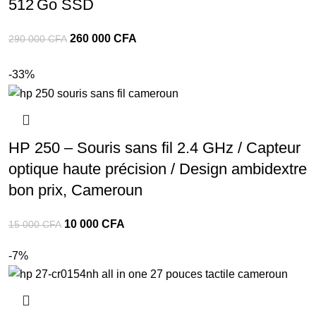
512 Go SSD
260 000
CFA
290 000
CFA
-33%
HP 250 – Souris sans fil 2.4 GHz / Capteur
optique haute précision / Design ambidextre
bon prix, Cameroun
10 000
CFA
15 000
CFA
-7%