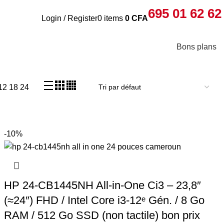
695 01 62 62
Login / Register
0
items
0
CFA
Bons plans
12
18
24
-10%
HP 24-CB1445NH All-in-One Ci3 – 23,8″
(≈24″) FHD / Intel Core i3-12ᵉ Gén. / 8 Go
RAM / 512 Go SSD (non tactile) bon prix