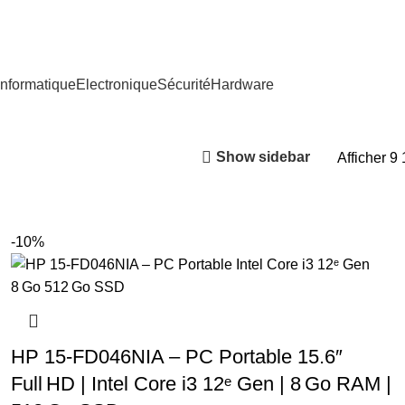
nformatique
Electronique
Sécurité
Hardware
Show sidebar
Afficher
9
-10%
HP 15‑FD046NIA – PC Portable 15.6″
Full HD | Intel Core i3 12ᵉ Gen | 8 Go RAM |