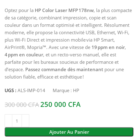
Optez pour la
HP Color Laser MFP 178nw
, la plus compacte
de sa catégorie, combinant impression, copie et scan
couleur dans un format optimisé et intelligent. Résolument
moderne, elle propose la connectivité USB, Ethernet, Wi‑Fi,
plus Wi‑Fi Direct et impression mobile via HP Smart,
AirPrint®, Mopria™. Avec une vitesse de
19 ppm en noir
,
4 ppm en couleur
, et un recto-verso manuel, elle est
parfaite pour les bureaux soucieux de performance et
d’espace.
Passez commande dès maintenant
pour une
solution fiable, efficace et esthétique !
UGS :
ALS-IMP-014
Marque :
HP
250 000
CFA
300 000
CFA
Ajouter Au Panier