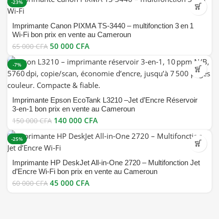
-23%
Imprimante Canon PIXMA TS‑3440 – multifonction 3 en 1
Wi‑Fi bon prix en vente au Cameroun
50 000
CFA
65 000
CFA
-7%
Imprimante Epson EcoTank L3210 –Jet d’Encre Réservoir
3‑en‑1 bon prix en vente au Cameroun
140 000
CFA
150 000
CFA
-25%
Imprimante HP DeskJet All‑in‑One 2720 – Multifonction Jet
d’Encre Wi‑Fi bon prix en vente au Cameroun
45 000
CFA
60 000
CFA