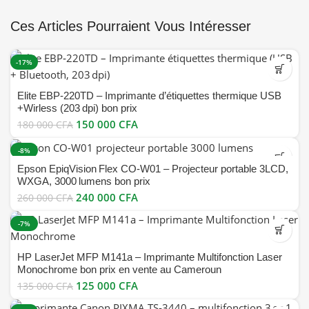
Ces Articles Pourraient Vous Intéresser
-17%
Elite EBP‑220TD – Imprimante d’étiquettes thermique USB
+Wirless (203 dpi) bon prix
150 000
CFA
180 000
CFA
-8%
Epson EpiqVision Flex CO‑W01 – Projecteur portable 3LCD,
WXGA, 3000 lumens bon prix
240 000
CFA
260 000
CFA
-7%
HP LaserJet MFP M141a – Imprimante Multifonction Laser
Monochrome bon prix en vente au Cameroun
125 000
CFA
135 000
CFA