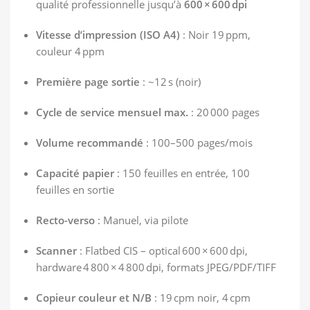
qualité professionnelle jusqu’à
600 × 600 dpi
Vitesse d’impression (ISO A4)
: Noir 19 ppm,
couleur 4 ppm
Première page sortie
: ~12 s (noir)
Cycle de service mensuel max.
: 20 000 pages
Volume recommandé
: 100–500 pages/mois
Capacité papier
: 150 feuilles en entrée, 100
feuilles en sortie
Recto-verso
: Manuel, via pilote
Scanner
: Flatbed CIS – optical 600 × 600 dpi,
hardware 4 800 × 4 800 dpi, formats JPEG/PDF/TIFF
Copieur couleur et N/B
: 19 cpm noir, 4 cpm