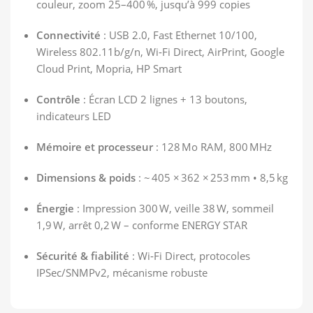
couleur, zoom 25–400 %, jusqu’à 999 copies
Connectivité
: USB 2.0, Fast Ethernet 10/100,
Wireless 802.11b/g/n, Wi‑Fi Direct, AirPrint, Google
Cloud Print, Mopria, HP Smart
Contrôle
: Écran LCD 2 lignes + 13 boutons,
indicateurs LED
Mémoire et processeur
: 128 Mo RAM, 800 MHz
Dimensions & poids
: ~ 405 × 362 × 253 mm • 8,5 kg
Énergie
: Impression 300 W, veille 38 W, sommeil
1,9 W, arrêt 0,2 W – conforme ENERGY STAR
Sécurité & fiabilité
: Wi‑Fi Direct, protocoles
IPSec/SNMPv2, mécanisme robuste