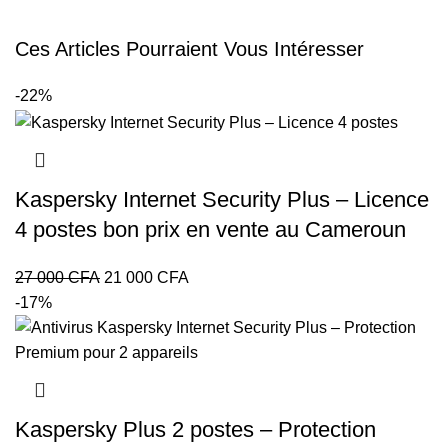
Ces Articles Pourraient Vous Intéresser
-22%
Kaspersky Internet Security Plus – Licence
4 postes bon prix en vente au Cameroun
Le
Le
27 000
CFA
21 000
CFA
prix
prix
-17%
initial
actuel
était :
est :
27
21
000 CFA.
000 CFA.
Kaspersky Plus 2 postes – Protection