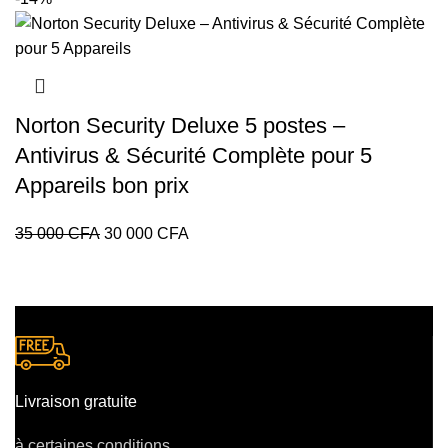
initial
actuel
était :
est :
18
14
000 CFA.
000 CFA.
Norton Security Deluxe 5 postes –
Antivirus & Sécurité Complète pour 5
Appareils bon prix
Le
Le
35 000
CFA
30 000
CFA
prix
prix
initial
actuel
était :
est :
35
30
000 CFA.
000 CFA.
Livraison gratuite
à certaines conditions.