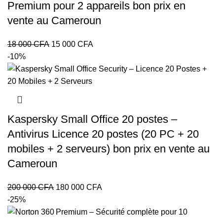
Premium pour 2 appareils bon prix en
vente au Cameroun
Le
Le
18 000
CFA
15 000
CFA
prix
prix
-10%
initial
actuel
était :
est :
18
15
000 CFA.
000 CFA.
Kaspersky Small Office 20 postes –
Antivirus Licence 20 postes (20 PC + 20
mobiles + 2 serveurs) bon prix en vente au
Cameroun
Le
Le
200 000
CFA
180 000
CFA
prix
prix
-25%
initial
actuel