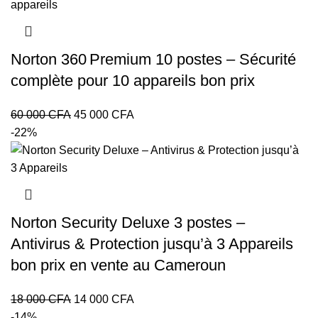
était :
est :
200
180
000 CFA.
000 CFA.
Norton 360 Premium 10 postes – Sécurité
complète pour 10 appareils bon prix
Le
Le
60 000
CFA
45 000
CFA
prix
prix
-22%
initial
actuel
était :
est :
60
45
000 CFA.
000 CFA.
Norton Security Deluxe 3 postes –
Antivirus & Protection jusqu’à 3 Appareils
bon prix en vente au Cameroun
Le
Le
18 000
CFA
14 000
CFA
prix
prix
-14%