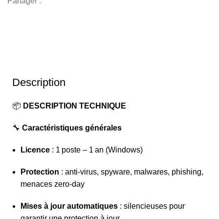
(1 PC)
Partager :
–
1 an
bon
prix
en
vente
Description
au
Cameroun
📦
DESCRIPTION TECHNIQUE
🔧
Caractéristiques générales
Licence
: 1 poste – 1 an (Windows)
Protection
: anti‑virus, spyware, malwares, phishing,
menaces zero-day
Mises à jour automatiques
: silencieuses pour
garantir une protection à jour