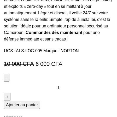
et exploits « zero-day » tout en se mettant à jour
automatiquement. Léger et discret, il veille 24/7 sur votre
système sans le ralentir. Simple, rapide à installer, c’est la
solution idéale pour un ordinateur personnel sécurisé au
Cameroun.
Commandez dès maintenant
pour une
défense immédiate et sans tracas !
UGS :
ALS-LOG-005
Marque :
NORTON
Le
Le
10 000
CFA
6 000
CFA
prix
prix
initial
actuel
quantité
était :
est :
de
Norton Antivirus Basic
10
6
–
Ajouter au panier
000 CFA.
000 CFA.
1 poste