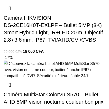
Caméra HIKVISION
DS‑2CE16K0T‑EXLPF – Bullet 5 MP (3K)
Smart Hybrid Light, IR+LED 20 m, Objectif
2.8 / 3.6 mm, IP67, TVI/AHD/CVI/CVBS
Le
Le
18 000
CFA
20 000
CFA
prix
prix
-17%
initial
actuel
était :
est :
20
18
000 CFA.
000 CFA.
Caméra MultiStar ColorVu S570 – Bullet
AHD 5MP vision nocturne couleur bon prix