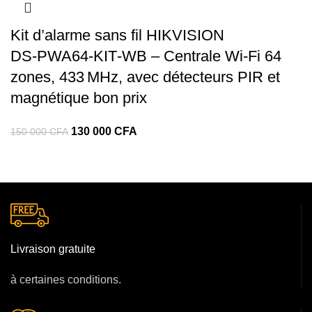
80
70
000 CFA.
000 CFA.
Kit d’alarme sans fil HIKVISION
DS‑PWA64‑KIT‑WB – Centrale Wi-Fi 64
zones, 433 MHz, avec détecteurs PIR et
magnétique bon prix
Le
Le
130 000
CFA
150 000
CFA
prix
prix
initial
actuel
était :
est :
150
130
000 CFA.
000 CFA.
Livraison gratuite
à certaines conditions.