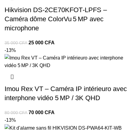
000 CFA.
000 CFA.
Hikvision DS‑2CE70KFOT‑LPFS –
Caméra dôme ColorVu 5 MP avec
microphone
Le
Le
25 000
CFA
35 000
CFA
prix
prix
-13%
initial
actuel
était :
est :
35
25
000 CFA.
000 CFA.
Imou Rex VT – Caméra IP intérieuro avec
interphone vidéo 5 MP / 3K QHD
Le
Le
70 000
CFA
80 000
CFA
prix
prix
-13%
initial
actuel
était :
est :