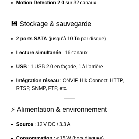
Motion Detection 2.0
sur 32 canaux
💾 Stockage & sauvegarde
2 ports SATA
(jusqu’à
10 To
par disque)
Lecture simultanée
: 16 canaux
USB
: 1 USB 2.0 en façade, 1 à l’arrière
Intégration réseau
: ONVIF, Hik‑Connect, HTTP,
RTSP, SNMP, FTP, etc.
⚡ Alimentation & environnement
Source
: 12 V DC / 3.3 A
Consommation
: ≤ 15 W (hors disques)