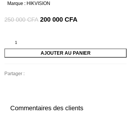
Marque :
HIKVISION
Le
Le
200 000
CFA
250 000
CFA
prix
prix
initial
actuel
était :
est :
AJOUTER AU PANIER
250
200
000 CFA.
000 CFA.
Partager :
Commentaires des clients