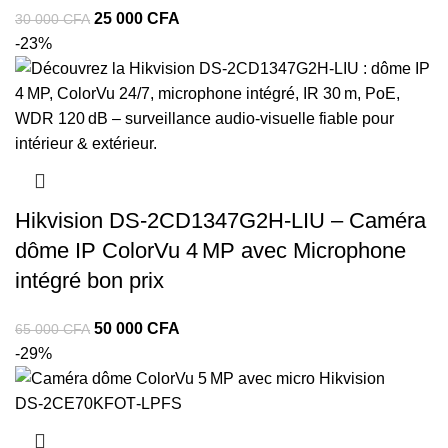
Le
Le
25 000
CFA
30 000
CFA
prix
prix
-23%
initial
actuel
était :
est :
30
25
000 CFA.
000 CFA.
Hikvision DS‑2CD1347G2H‑LIU – Caméra
dôme IP ColorVu 4 MP avec Microphone
intégré bon prix
Le
Le
50 000
CFA
65 000
CFA
prix
prix
-29%
initial
actuel
était :
est :
65
50