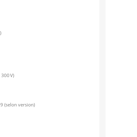
)
 300 V)
9 (selon version)