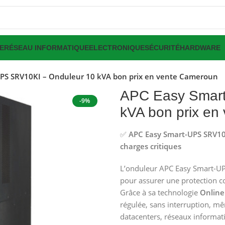
E
RÉSEAU INFORMATIQUE
ELECTRONIQUE
SÉCURITÉ
HARDWARE
PS SRV10KI – Onduleur 10 kVA bon prix en vente Cameroun
APC Easy Smart
-9%
kVA bon prix en
✅
APC Easy Smart-UPS SRV10
charges critiques
L’onduleur APC Easy Smart-UPS
pour assurer une protection co
Grâce à sa technologie
Online
régulée, sans interruption, mê
datacenters, réseaux informati