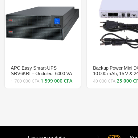
APC Easy Smart-UPS
Backup Power Mini D
SRV6KRI – Onduleur 6000 VA
10 000 mAh, 15 V & 2
rackable avec double
bon prix
1 599 000
CFA
25 000
C
1 700 000
CFA
40 000
CFA
conversion pour haute
disponibilité bon prix en vente
Cameroun
Livraison gratuite
Sup