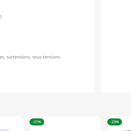
)
s, surtensions, sous-tensions
-21%
-23%