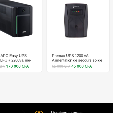
r APC Easy UPS
Premax UPS 1200 VA –
I-GR 2200va line-
Alimentation de secours solide
ive 230V Prises Schuko
et intelligente bon prix
170 000
CFA
45 000
CFA
CFA
65 000
CFA
 en vente au Cameroun
Livraison express