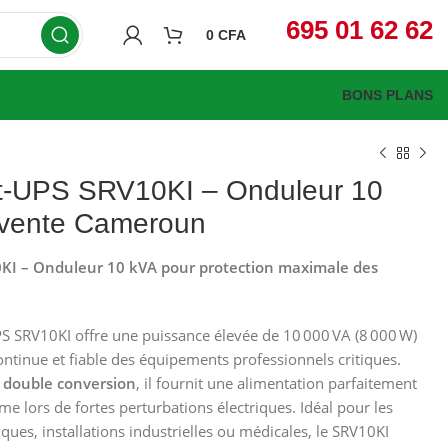
695 01 62 62
0
CFA
BONS PLANS
-UPS SRV10KI – Onduleur 10
 vente Cameroun
KI – Onduleur 10 kVA pour protection maximale des
 SRV10KI offre une puissance élevée de 10 000 VA (8 000 W)
ntinue et fiable des équipements professionnels critiques.
CFA
 double conversion
, il fournit une alimentation parfaitement
CFA
CFA
me lors de fortes perturbations électriques. Idéal pour les
CFA
ques, installations industrielles ou médicales, le SRV10KI