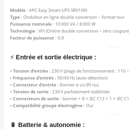
Modèle
: APC Easy Smart-UPS SRV10KI
Type
: Onduleur en ligne double conversion – format tour
Puissance nominale
: 10 000 VA / 8 000 W
Technologie
: VFI (Online double conversion – zéro coupure
Facteur de puissance
: 0,8
⚡
Entrée et sortie électrique :
•
Tension d’entrée
: 230 V (plage de fonctionnement : 110 –
•
Fréquence d’entrée
: 50/60 Hz (auto-détection)
•
Connecteur d’entrée
: Bornier à vis (fil nu)
•
Tension de sortie
: 230 V parfaitement stabilisée
•
Connecteurs de sortie
: bornier + 8 × IEC C13 + 1 × IEC C1
•
Compatibilité groupe électrogène
: Oui
🔋
Batterie & autonomie :