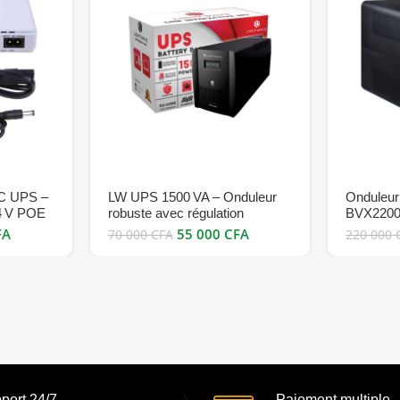
C UPS –
LW UPS 1500 VA – Onduleur
Onduleu
4 V POE
robuste avec régulation
BVX2200L
volt/charge intelligente bon prix
interact
FA
55 000
CFA
70 000
CFA
220 000
bon prix
port 24/7
Paiement multiple