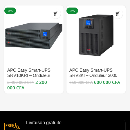
-8%
-8%
APC Easy Smart-UPS
APC Easy Smart-UPS
SRV10KRI – Onduleur
SRV3KI – Onduleur 3000
rackable 10 kVA pour
VA en ligne pour charges
2 200
600 000
CFA
2 400 000
CFA
650 000
CFA
protection électrique critique
critiques bon prix en vente
000
CFA
bon prix en vente
Cameroun
Cameroun
Livraison gratuite