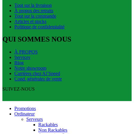
Tout sur la livraison
À propos des retraits
Tout sur la commande
Articles et stocks
Politique de confidentialité
QUI SOMMES NOUS
À PROPOS
Services
Blog
Notre showroom
Carrières chez Al’Speed
Cond. générales de vente
SUIVEZ-NOUS
Promotions
Ordinateur
Serveurs
Rackables
Non Rackables