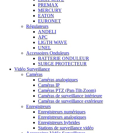
PREMAX
MERCURY
EATON
EURONET
Régulateurs
ANDELI
APC
LIGTH WAVE
UNEL
Accessoires Onduleurs
BATTERIE ONDULEUR
SURGE PROTECTEUR
Vidéo Surveillance
Caméras
Caméras analogiques
Caméras IP
Caméras PTZ (Pan-Tilt-Zoom)
Caméras de surveillance intérieure
Caméras de surveillance extérieure
Enregistreurs
Enregistreurs numériques
Enregistreurs analogiques
Enregistreurs hybrides
Stations de surveillance vidéo