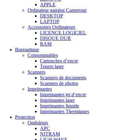
APPLE
Ordinateur gaming Cameroun
DESKTOP
LAPTOP
Accessoires Ordinateurs
LICENCE LOGICIEL
DISQUE DUR
RAM
Bureautique
Consommables
Cartouches d’encre
Toners laser
Scanners
Scanners de documents
Scanners de photos
Imprimantes
Imprimantes jet d’encre
Imprimantes laser
Imprimantes liquide
Imprimantes Thermiques
Protection
Onduleurs
APC
NITRAM
LIGH WAVE