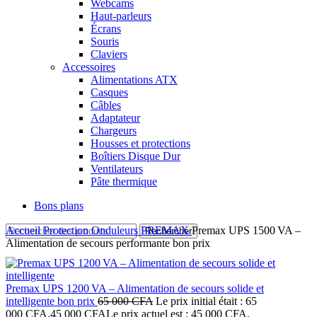
Webcams
Haut-parleurs
Écrans
Souris
Claviers
Accessoires
Alimentations ATX
Casques
Câbles
Adaptateur
Chargeurs
Housses et protections
Boîtiers Disque Dur
Ventilateurs
Pâte thermique
Bons plans
Accueil
Protection
Onduleurs
PREMAX
Premax UPS 1500 VA –
Rechercher
Alimentation de secours performante bon prix
Premax UPS 1200 VA – Alimentation de secours solide et
intelligente bon prix
65 000
CFA
Le prix initial était : 65
000 CFA.
45 000
CFA
Le prix actuel est : 45 000 CFA.