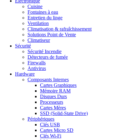
Electronique
Cuisine
Fontaines à eau
Entretien du linge
Ventilation
Climatisation & rafraîchissement
Solutions Point de Vente
Climatiseur
Sécurité
Sécurité Incendie
Détecteurs de fumée
Firewalls
Antivirus
Hardware
Composants Internes
Cartes Graphiques
Mémoire RAM
Disques Durs
Processeurs
Cartes Mères
SSD (Solid-State Drive)
Périphériques
Clés USB
Cartes Micro SD
Clés Wi-Fi